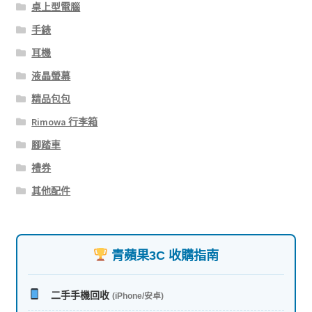
桌上型電腦
手錶
耳機
液晶螢幕
精品包包
Rimowa 行李箱
腳踏車
禮券
其他配件
青蘋果3C 收購指南
二手手機回收
(iPhone/安卓)