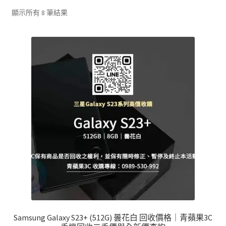
單
子
依
顯示所有 8 筆結果
選
最
單
新
項
目
排
序
Samsung Galaxy S23+ (512G) 曇花白 回收價格｜青蘋果3C