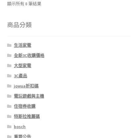
依
顯示所有 8 筆結果
最
新
商品分類
項
目
排
序
生活家電
全新3C收購價格
大型家電
3C產品
jowua折扣碼
電玩遊戲與主機
住宿券收購
特斯拉推薦碼
bosch
重要公告