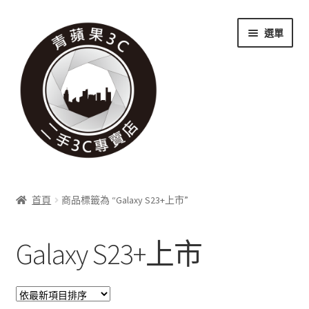
跳
跳
選單
至
至
導
主
覽
要
列
內
容
關於我們
首頁
商品標籤為 “Galaxy S23+上市”
展
實體門市
開
Galaxy S23+上市
子
展
收購項目
選
開
單
子
展
科技新消息
選
開