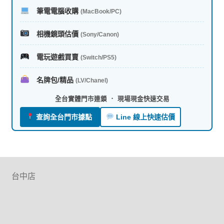
筆電電腦收購
(MacBook/PC)
相機鏡頭估價
(Sony/Canon)
電玩遊戲買賣
(Switch/PS5)
名牌包/精品
(LV/Chanel)
全台實體門市連鎖 ． 現場現金快速交易
查詢全台門市據點
Line 線上快速估價
台中店