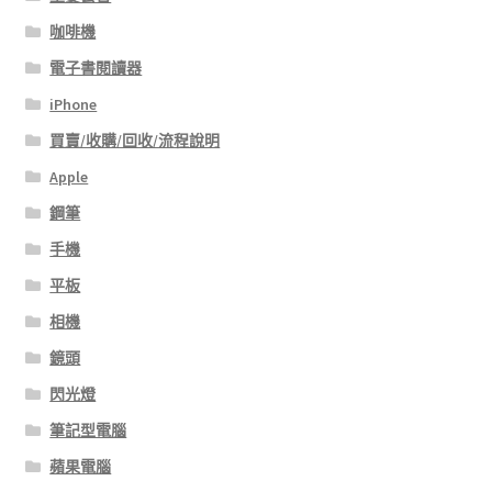
咖啡機
電子書閱讀器
iPhone
買賣/收購/回收/流程說明
Apple
鋼筆
手機
平板
相機
鏡頭
閃光燈
筆記型電腦
蘋果電腦