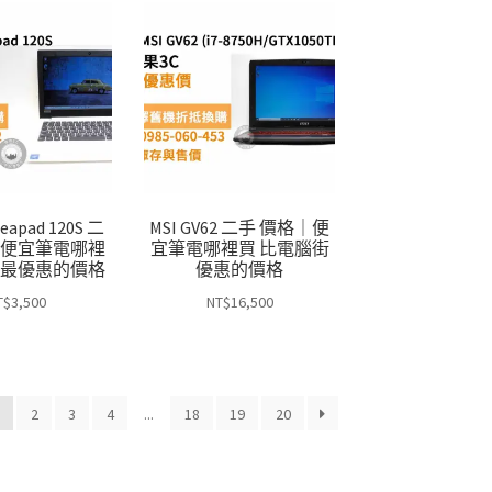
deapad 120S 二
MSI GV62 二手 價格｜便
｜便宜筆電哪裡
宜筆電哪裡買 比電腦街
市最優惠的價格
優惠的價格
T$
3,500
NT$
16,500
1
2
3
4
...
18
19
20