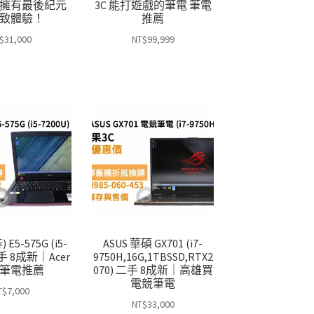
擁有最後紀元
3C 能打遊戲的筆電 筆電
致體驗！
推薦
$
31,000
NT$
99,999
 E5-575G (i5-
ASUS 華碩 GX701 (i7-
二手 8成新｜Acer
9750H,16G,1TBSSD,RTX2
筆電推薦
070) 二手 8成新｜高雄買
電競筆電
T$
7,000
NT$
33,000