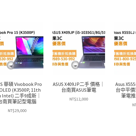
S 華碩 Vivobook Pro
ASUS X409JP二手 價格｜
Asus X
 OLED (K3500P, 11th
台南買ASUS筆電
台中平價
n Intel) 二手9成新｜
筆電推
NT$
12,000
台南買筆記型電腦
N
NT$
29,000