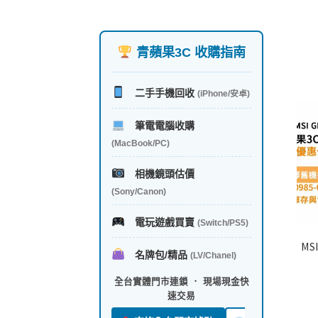
青蘋果3C 收購指南
二手手機回收
(iPhone/安卓)
筆電電腦收購
(MacBook/PC)
相機鏡頭估價
(Sony/Canon)
電玩遊戲買賣
(Switch/PS5)
MS
名牌包/精品
(LV/Chanel)
全台實體門市連鎖 ． 現場現金快
速交易