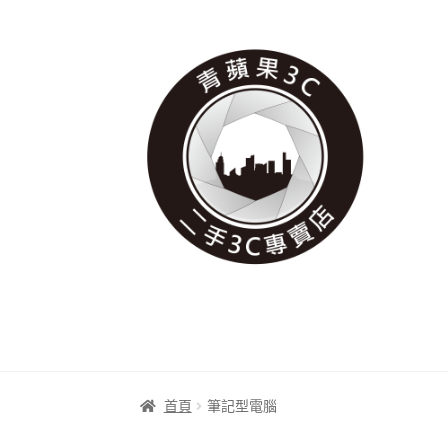
跳
跳
至
至
導
主
覽
要
列
內
容
首頁
筆記型電腦