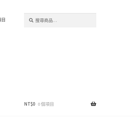
搜
搜
項目
尋
尋
關
鍵
字:
NT$
0
0 個項目