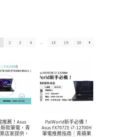
1
2
3
4
...
18
19
20
推薦！Asus
PalWorld新手必備！
M最新款筆電，青
Asus FX707ZE i7-12700H
專業店家提供，
筆電推薦指南｜青蘋果