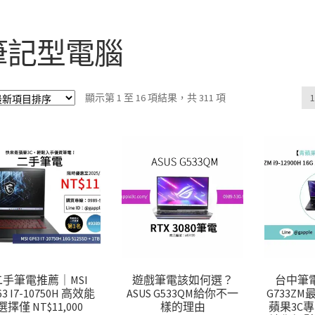
筆記型電腦
依
顯示第 1 至 16 項結果，共 311 項
最
新
項
目
排
序
二手筆電推薦｜MSI
遊戲筆電該如何選？
台中筆電
63 I7-10750H 高效能
ASUS G533QM給你不一
G733Z
選擇僅 NT$11,000
樣的理由
蘋果3C