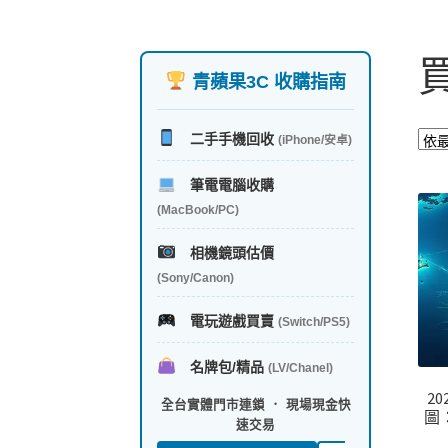
青蘋果3C 收購指南
二手手機回收
(iPhone/安卓)
筆電電腦收購
(MacBook/PC)
相機鏡頭估價
(Sony/Canon)
電玩遊戲買賣
(Switch/PS5)
名牌包/精品
(LV/Chanel)
20
全台實體門市連鎖 ． 現場現金快
圖
速交易