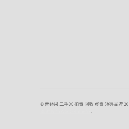
© 青蘋果 二手3C 拍賣 回收 買賣 領導品牌 20
Built with WooCommerce
.