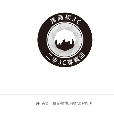
跳
跳
至
至
導
主
覽
要
列
內
容
首頁
買賣/收購/回收/流程說明