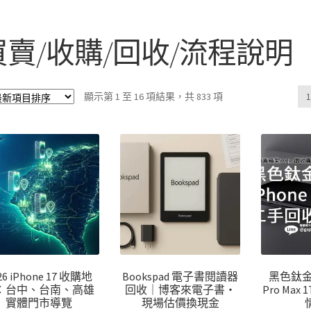
買賣/收購/回收/流程說明
依
顯示第 1 至 16 項結果，共 833 項
最
新
項
目
排
序
26 iPhone 17 收購地
Bookspad 電子書閱讀器
黑色鈦金屬 
：台中、台南、高雄
回收｜博客來電子書・
Pro Max
實體門市導覽
現場估價換現金