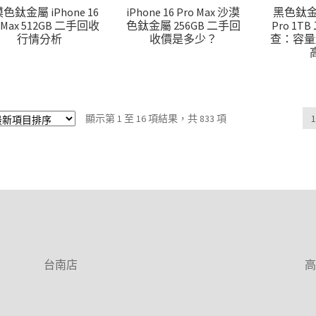
色鈦金屬 iPhone 16
iPhone 16 Pro Max 沙漠
黑色鈦金屬 
 Max 512GB 二手回收
色鈦金屬 256GB 二手回
Pro 1
行情分析
收價是多少？
查：容量
依
顯示第 1 至 16 項結果，共 833 項
最
新
項
目
排
序
台南店