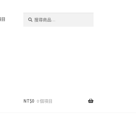
搜
搜
項目
尋
尋
關
鍵
字:
NT$
0
0 個項目