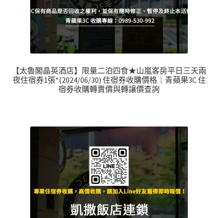
【太魯閣晶英酒店】限量二泊四食★山嵐客房平日三天兩
夜住宿券1張*(2024/06/30) 住宿券收購價格｜青蘋果3C 住
宿券收購轉賣價與轉讓價查詢