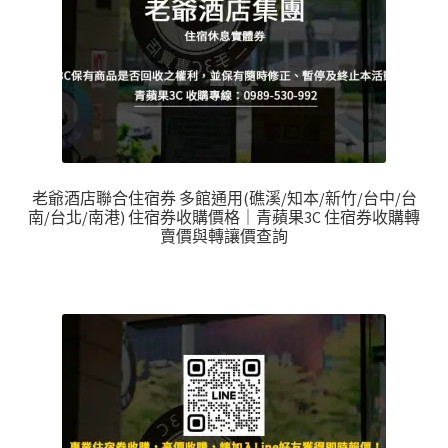
老爺酒店聯合住宿券 多館通用(礁溪/知本/新竹/台中/台
南/台北/南港) 住宿券收購價格｜青蘋果3C 住宿券收購轉
賣價與轉讓價查詢