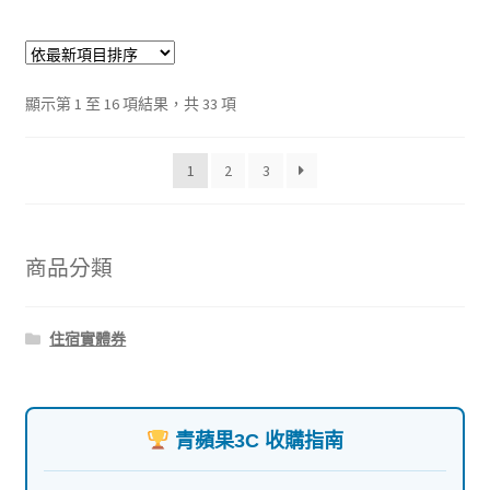
依
顯示第 1 至 16 項結果，共 33 項
最
新
1
2
3
項
目
排
序
商品分類
住宿實體券
青蘋果3C 收購指南