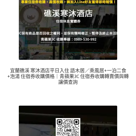
宜蘭礁溪 寒沐酒店平日入住 語木居／乘風居+一泊二食
+泡湯 住宿券收購價格｜青蘋果3C 住宿券收購轉賣價與轉
讓價查詢