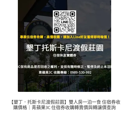
【墾丁．托斯卡尼渡假莊園】雙人房一泊一食 住宿券收
購價格｜青蘋果3C 住宿券收購轉賣價與轉讓價查詢