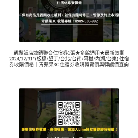
凱撒飯店連鎖聯合住宿券1張★多館通用★最新效期
2024/12/31*(板橋/墾丁/台北/台南/阿樹/內湖/台東) 住宿
券收購價格｜青蘋果3C 住宿券收購轉賣價與轉讓價查詢