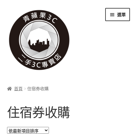
跳
跳
選單
至
至
導
主
覽
要
列
內
容
關於我們
首頁
住宿券收購
展
實體門市
開
住宿券收購
子
展
收購項目
選
開
單
子
展
科技新消息
選
開