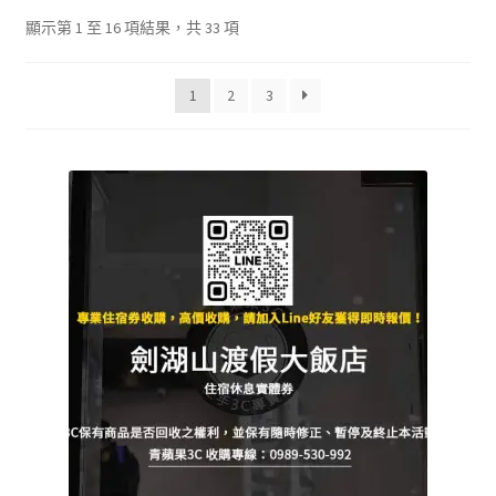
單
子
依
顯示第 1 至 16 項結果，共 33 項
選
最
單
新
1
2
3
項
目
排
序