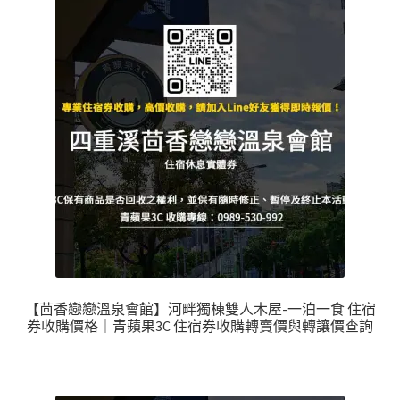
【茴香戀戀溫泉會館】河畔獨棟雙人木屋-一泊一食 住宿
券收購價格｜青蘋果3C 住宿券收購轉賣價與轉讓價查詢