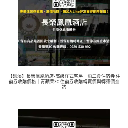
【礁溪】長榮鳳凰酒店-高級洋式客房一泊二食住宿券 住
宿券收購價格｜青蘋果3C 住宿券收購轉賣價與轉讓價查
詢