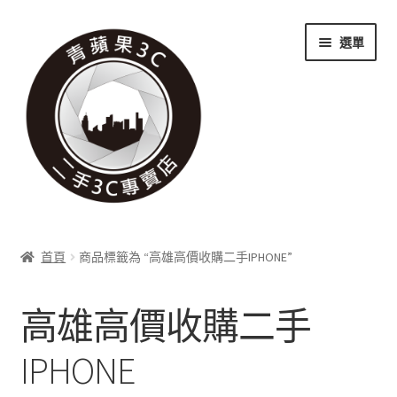
跳
跳
選單
至
至
導
主
覽
要
列
內
容
關於我們
首頁
商品標籤為 “高雄高價收購二手IPHONE”
展
實體門市
開
高雄高價收購二手
子
展
收購項目
選
開
IPHONE
單
子
展
科技新消息
選
開