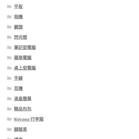
平板
相機
鏡頭
閃光燈
筆記型電腦
蘋果電腦
桌上型電腦
手錶
耳機
液晶螢幕
精品包包
Rimowa 行李箱
腳踏車