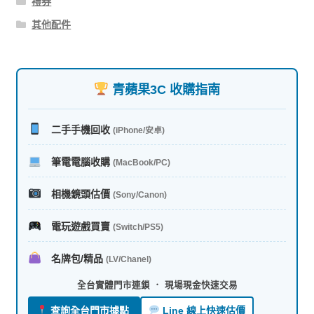
禮券
其他配件
青蘋果3C 收購指南
二手手機回收
(iPhone/安卓)
筆電電腦收購
(MacBook/PC)
相機鏡頭估價
(Sony/Canon)
電玩遊戲買賣
(Switch/PS5)
名牌包/精品
(LV/Chanel)
全台實體門市連鎖 ． 現場現金快速交易
查詢全台門市據點
Line 線上快速估價