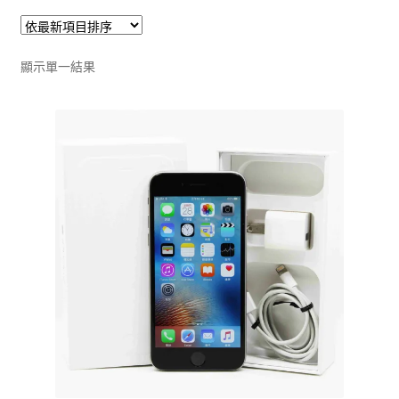
單
子
選
單
顯示單一結果