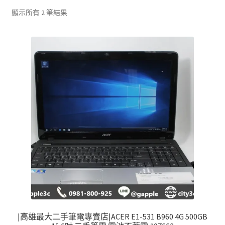
單
子
依
顯示所有 2 筆結果
選
最
單
新
項
目
排
序
|高雄最大二手筆電專賣店|ACER E1-531 B960 4G 500GB