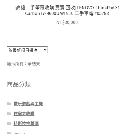
|高雄二手筆電收購 買賣 回收|LENOVO ThinkPad X1
Carbon I7-4600U WIN10 二手筆電 #05783
NT$
30,000
依
顯示所有 2 筆結果
最
新
商品分類
項
目
排
序
電玩遊戲與主機
住宿券收購
特斯拉推薦碼
bosch