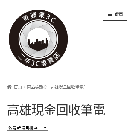
跳
跳
選單
至
至
導
主
覽
要
列
內
容
關於我們
首頁
商品標籤為 “高雄現金回收筆電”
展
實體門市
開
高雄現金回收筆電
子
展
收購項目
選
開
單
子
展
科技新消息
選
開