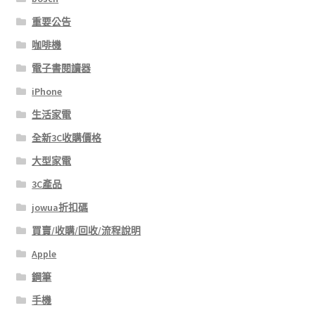
重要公告
咖啡機
電子書閱讀器
iPhone
生活家電
全新3C收購價格
大型家電
3C產品
jowua折扣碼
買賣/收購/回收/流程說明
Apple
鋼筆
手機