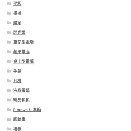
平板
相機
鏡頭
閃光燈
筆記型電腦
蘋果電腦
桌上型電腦
手錶
耳機
液晶螢幕
精品包包
Rimowa 行李箱
腳踏車
禮券