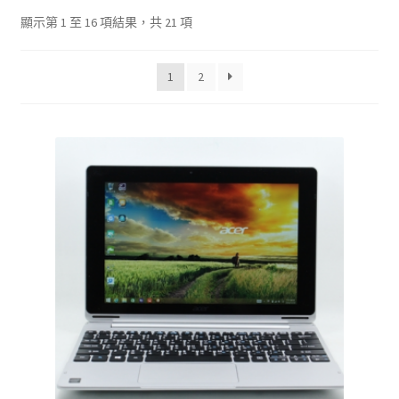
單
子
依
顯示第 1 至 16 項結果，共 21 項
選
最
單
新
1
2
項
目
排
序