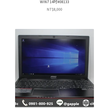
WIN7 14吋#08133
NT$
8,000