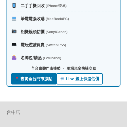
二手手機回收
(iPhone/安卓)
筆電電腦收購
(MacBook/PC)
相機鏡頭估價
(Sony/Canon)
電玩遊戲買賣
(Switch/PS5)
名牌包/精品
(LV/Chanel)
全台實體門市連鎖 ． 現場現金快速交易
查詢全台門市據點
Line 線上快速估價
台中店