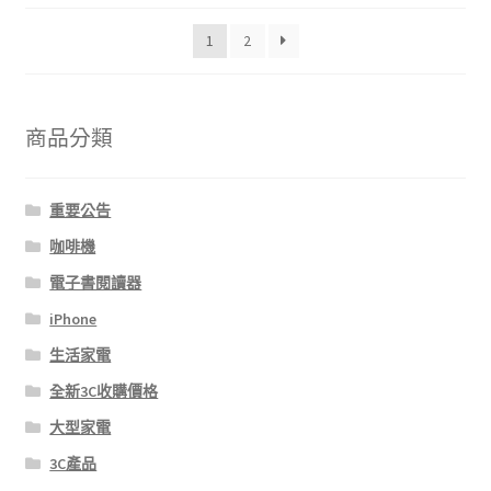
新
1
2
項
目
排
序
商品分類
重要公告
咖啡機
電子書閱讀器
iPhone
生活家電
全新3C收購價格
大型家電
3C產品