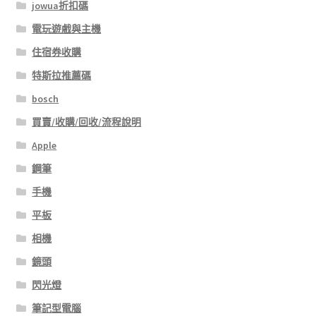
jowua折扣碼
電玩遊戲與主機
住宿券收購
特斯拉推薦碼
bosch
買賣/收購/回收/流程說明
Apple
鋼筆
手機
平板
相機
鏡頭
閃光燈
筆記型電腦