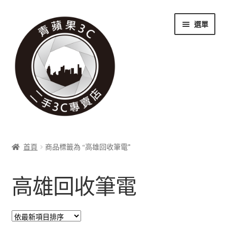
跳
跳
選單
至
至
導
主
覽
要
列
內
容
關於我們
首頁
商品標籤為 “高雄回收筆電”
展
實體門市
開
高雄回收筆電
子
展
收購項目
選
開
單
子
展
科技新消息
選
開