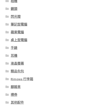
相機
鏡頭
閃光燈
筆記型電腦
蘋果電腦
桌上型電腦
手錶
耳機
液晶螢幕
精品包包
Rimowa 行李箱
腳踏車
禮券
其他配件