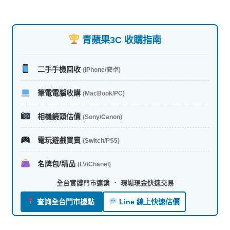
青蘋果3C 收購指南
二手手機回收
(iPhone/安卓)
筆電電腦收購
(MacBook/PC)
相機鏡頭估價
(Sony/Canon)
電玩遊戲買賣
(Switch/PS5)
名牌包/精品
(LV/Chanel)
全台實體門市連鎖 ． 現場現金快速交易
查詢全台門市據點
Line 線上快速估價