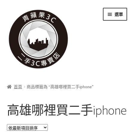
跳
跳
選單
至
至
導
主
覽
要
列
內
容
關於我們
首頁
商品標籤為 “高雄哪裡買二手iphone”
展
實體門市
開
高雄哪裡買二手iphone
子
展
收購項目
選
開
單
子
展
科技新消息
選
開