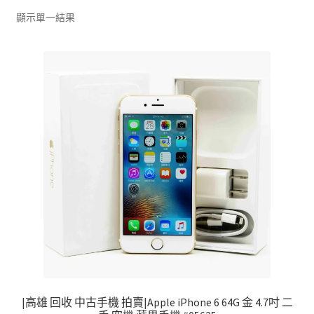
單
子
顯示單一結果
選
單
|高雄 回收 中古手機 拍賣|Apple iPhone 6 64G 金 4.7吋 二