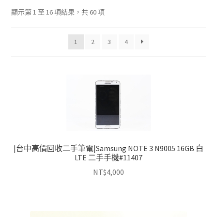
單
子
依
顯示第 1 至 16 項結果，共 60 項
選
最
單
新
1
2
3
4
項
目
排
序
|台中高價回收二手筆電|Samsung NOTE 3 N9005 16GB 白
LTE 二手手機#11407
NT$
4,000