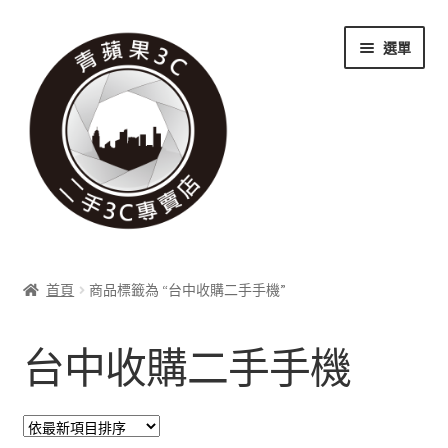
跳
跳
選單
至
至
導
主
覽
要
列
內
容
關於我們
首頁
商品標籤為 “台中收購二手手機”
展
實體門市
開
台中收購二手手機
子
展
收購項目
選
開
單
子
展
科技新消息
選
開