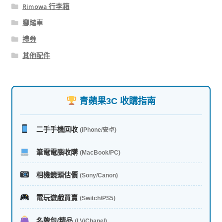
Rimowa 行李箱
腳踏車
禮券
其他配件
青蘋果3C 收購指南
二手手機回收
(iPhone/安卓)
筆電電腦收購
(MacBook/PC)
相機鏡頭估價
(Sony/Canon)
電玩遊戲買賣
(Switch/PS5)
名牌包/精品
(LV/Chanel)