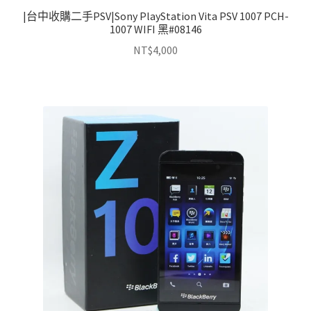
|台中收購二手PSV|Sony PlayStation Vita PSV 1007 PCH-
1007 WIFI 黑#08146
NT$
4,000