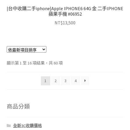
|台中收購二手iphone|Apple IPHONE6 64G 金 二手IPHONE
蘋果手機 #06952
NT$
13,500
依
顯示第 1 至 16 項結果，共 60 項
最
新
1
2
3
4
項
目
排
序
商品分類
全新3C收購價格