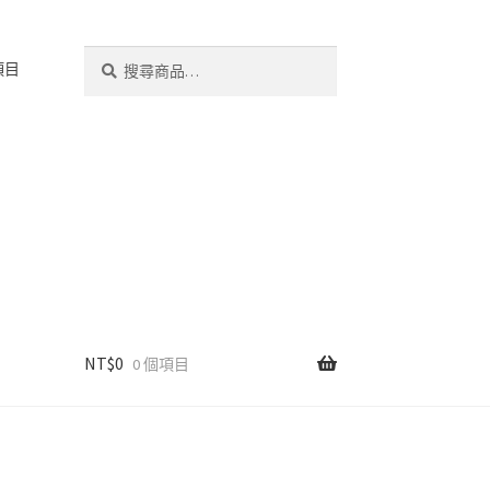
搜
搜
項目
尋
尋
關
鍵
字:
NT$
0
0 個項目