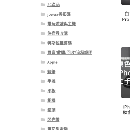
3C產品
白
jowua折扣碼
Pro
電玩遊戲與主機
住宿券收購
特斯拉推薦碼
買賣/收購/回收/流程說明
Apple
鋼筆
手機
平板
相機
iPh
鏡頭
鈦金
閃光燈
筆記型電腦