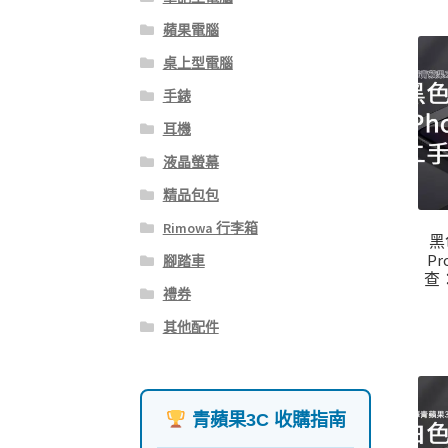
蘋果電腦
桌上型電腦
手錶
耳機
液晶螢幕
精品包包
Rimowa 行李箱
黑
P
腳踏車
查
禮券
其他配件
青蘋果3C 收購指南