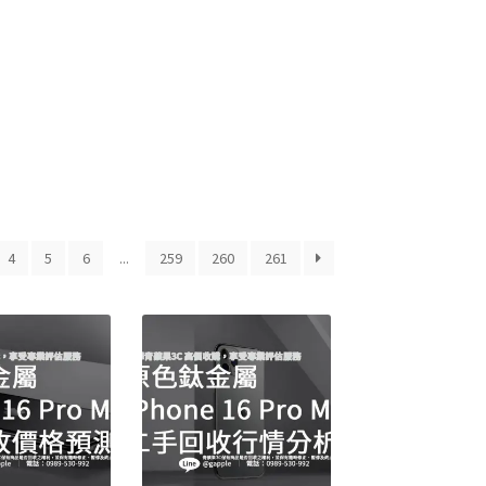
4
5
6
...
259
260
261