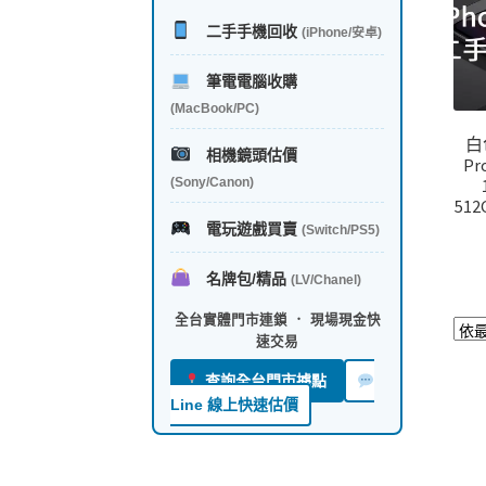
二手手機回收
(iPhone/安卓)
筆電電腦收購
(MacBook/PC)
白
相機鏡頭估價
P
(Sony/Canon)
51
電玩遊戲買賣
(Switch/PS5)
名牌包/精品
(LV/Chanel)
全台實體門市連鎖 ． 現場現金快
速交易
查詢全台門市據點
Line 線上快速估價