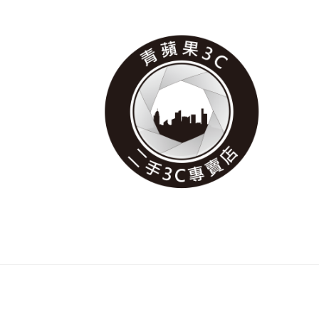
跳
跳
至
至
導
主
覽
要
列
內
容