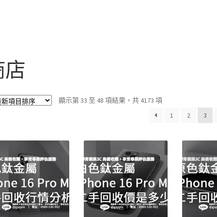
商店
依
顯示第 33 至 48 項結果，共 4173 項
最
1
2
3
新
項
目
排
序