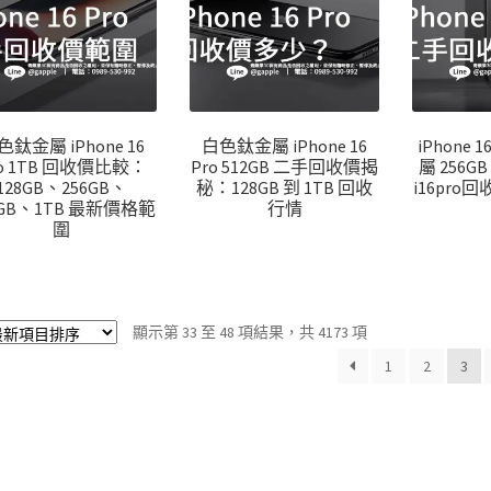
色鈦金屬 iPhone 16
白色鈦金屬 iPhone 16
iPhone 
ro 1TB 回收價比較：
Pro 512GB 二手回收價揭
屬 256
128GB、256GB、
秘：128GB 到 1TB 回收
i16pr
2GB、1TB 最新價格範
行情
圍
依
顯示第 33 至 48 項結果，共 4173 項
最
1
2
3
新
項
目
排
序