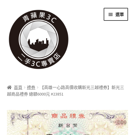
跳
跳
選單
至
至
導
主
覽
要
列
內
容
關於我們
首頁
禮券
【高雄一心路高價收購新光三越禮券】新光三
展
越商品禮券 總額6000元 #23851
實體門市
開
子
展
收購項目
選
開
單
子
展
科技新消息
選
開