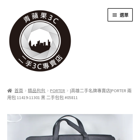
跳
跳
選單
至
至
導
主
覽
要
列
內
容
關於我們
首頁
精品包包
PORTER
|高雄二手名牌專賣店|PORTER 兩
展
用包 11419-11301 黑 二手包包 #05811
實體門市
開
子
展
收購項目
選
開
單
子
展
科技新消息
選
開