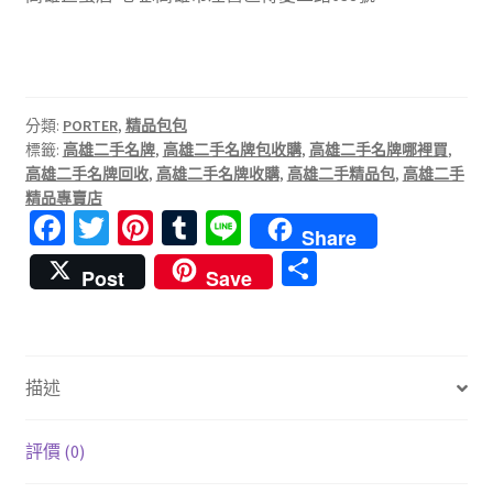
分類:
PORTER
,
精品包包
標籤:
高雄二手名牌
,
高雄二手名牌包收購
,
高雄二手名牌哪裡買
,
高雄二手名牌回收
,
高雄二手名牌收購
,
高雄二手精品包
,
高雄二手
精品專賣店
Fa
T
Pi
T
Li
Share
ce
wi
nt
u
n
分
Post
Save
b
tt
er
m
e
享
o
er
es
bl
o
t
r
描述
k
評價 (0)