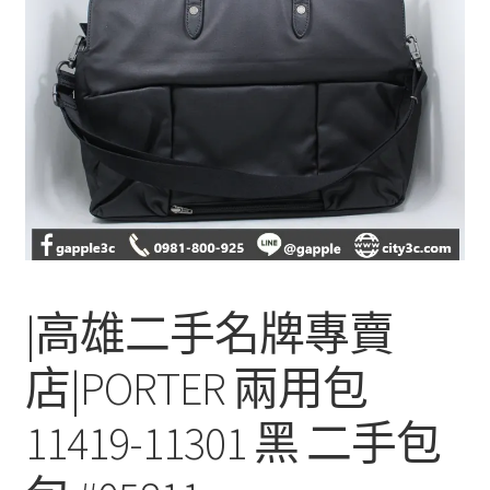
單
子
選
單
|高雄二手名牌專賣
店|PORTER 兩用包
11419-11301 黑 二手包