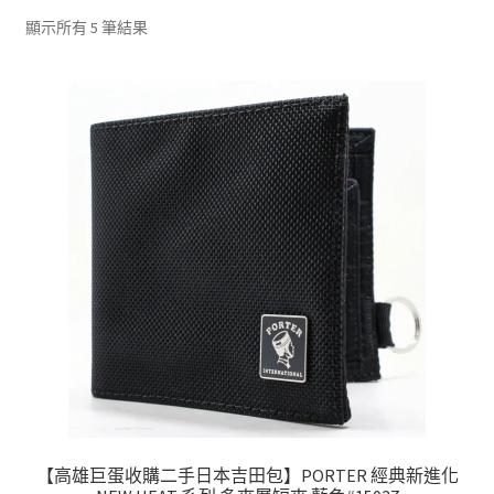
單
子
依
顯示所有 5 筆結果
選
最
單
新
項
目
排
序
【高雄巨蛋收購二手日本吉田包】PORTER 經典新進化