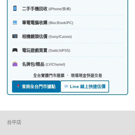
序
二手手機回收
(iPhone/安卓)
筆電電腦收購
(MacBook/PC)
相機鏡頭估價
(Sony/Canon)
電玩遊戲買賣
(Switch/PS5)
名牌包/精品
(LV/Chanel)
全台實體門市連鎖 ． 現場現金快速交易
查詢全台門市據點
Line 線上快速估價
台中店