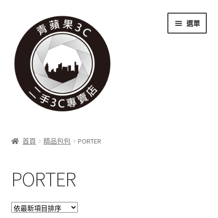
跳
跳
選單
至
至
導
主
覽
要
列
內
容
關於我們
首頁
精品包包
PORTER
展
實體門市
開
PORTER
子
展
收購項目
選
開
單
子
展
科技新消息
選
開