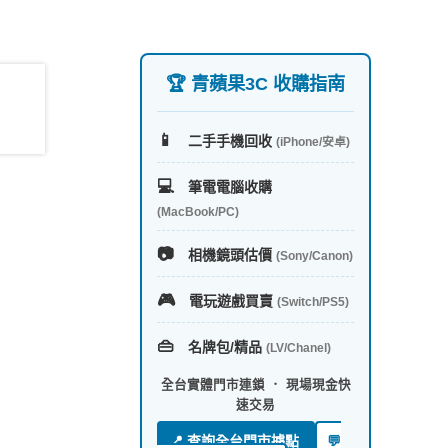
🏆 青蘋果3C 收購指南
📱
二手手機回收
(iPhone/安卓)
💻
筆電電腦收購
(MacBook/PC)
📷
相機鏡頭估價
(Sony/Canon)
🎮
電玩遊戲買賣
(Switch/PS5)
👜
名牌包/精品
(LV/Chanel)
全台實體門市連鎖 ． 現場現金快
速交易
📍 查詢全台門市據點
💬