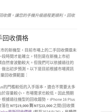
lus 二手回收價，讓您的手機升級過程更順利，回收
s 二手回收價格
s 是剛剛上市的新機型，目前市場上的二手回收價還未
一段時間才能確立，特別是在新機上市初
價自然會波動較大。但我們可以依據過往的
，做出初步預測。以下是目前根據市場資訊
s 各容量回收價範圍：
16 Plus的門檻較低的入手版本，適合不需要太多
由於容量較小，市場需求也較低，因此預期
過往機型的回收趨勢，iPhone 16 Plus
約會落在
NT$19,000 到 NT$23,000
之間(回收價
6plus最新回收價格
(截至2024/9/26)，具體價