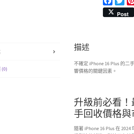
Fa
T
ce
wi
Post
b
tt
o
er
o
k
描述
述
不確定 iPhone 16 Pl
(0)
響價格的關鍵因素。
升級前必看！最新 i
手回收價格與
隨著 iPhone 16 Plus 