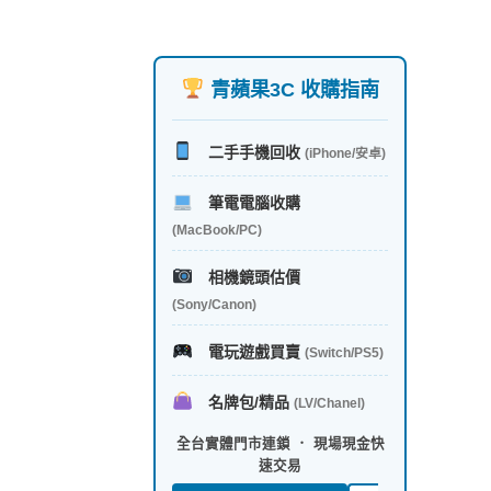
青蘋果3C 收購指南
二手手機回收
(iPhone/安卓)
筆電電腦收購
(MacBook/PC)
相機鏡頭估價
(Sony/Canon)
電玩遊戲買賣
(Switch/PS5)
名牌包/精品
(LV/Chanel)
全台實體門市連鎖 ． 現場現金快
速交易