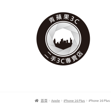
跳
跳
至
至
導
主
覽
要
列
內
容
首頁
Apple
iPhone 16 Plus
iPhone 16