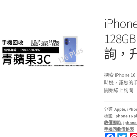
iPhon
128
詢，
探索 iPhone
時機，讓您的
開始線上詢問
分類:
Apple
,
iPhon
標籤:
iphone 1
收價即時
,
ipho
手機回收價格表