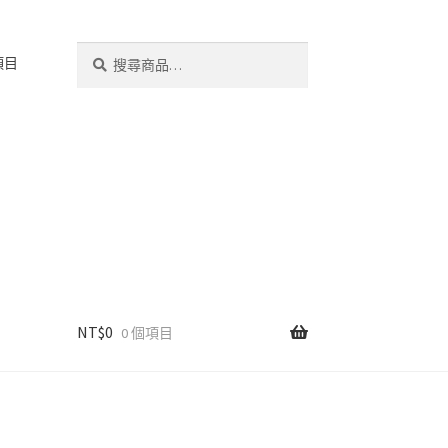
搜
搜
項目
尋
尋
關
鍵
字:
NT$
0
0 個項目