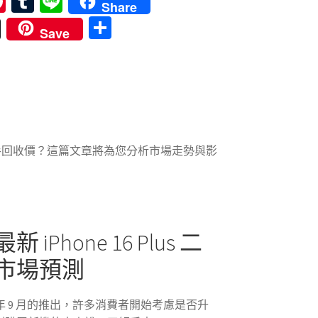
Pi
T
Li
Share
nt
u
n
分
Save
er
m
e
享
es
bl
t
r
us 的二手回收價？這篇文章將為您分析市場走勢與影
Phone 16 Plus 二
市場預測
在 2024 年 9 月的推出，許多消費者開始考慮是否升