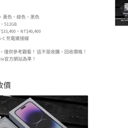
色、黃色、綠色、黑色
、512GB
33,400、NT$40,400
-C 充電連接線
格資訊，僅供參考觀看！ 這不是收購、回收價格！
le官方網站為準！
回收價