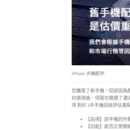
iPhone 手機配件
您購買了新手機，但卻因為
封使用過、保固也開通了 歡
序 對於 2手手機回收評估重
【品項】該手機的外
【功能】能否正常開機