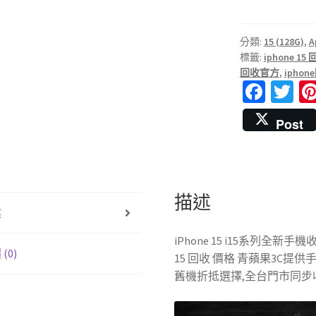
分類:
15 (128G)
,
A
標籤:
iphone 15
回收官方
,
ipho
Fa
T
ce
wi
Post
b
tt
o
er
o
k
描述
述
iPhone 15 i15系列全新手機
(0)
15 回收 價格 青蘋果3C提
舊機折抵選擇,全台門市同步