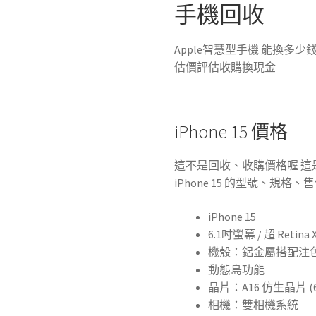
手機回收
Apple智慧型手機 能換多
估價評估收購換現金
iPhone 15 價格
這不是回收、收購價格喔 這是
iPhone 15 的型號、規
iPhone 15
6.1吋螢幕 / 超 Retin
機殼：鋁金屬搭配注色
動態島功能
晶片：A16 仿生晶片 (6 
相機：雙相機系統