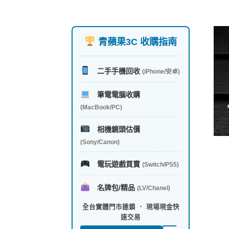
青蘋果3C 收購指南
二手手機回收
(iPhone/安卓)
筆電電腦收購
(MacBook/PC)
相機鏡頭估價
(Sony/Canon)
電玩遊戲買賣
(Switch/PS5)
名牌包/精品
(LV/Chanel)
全台實體門市連鎖 ． 現場現金快
速交易