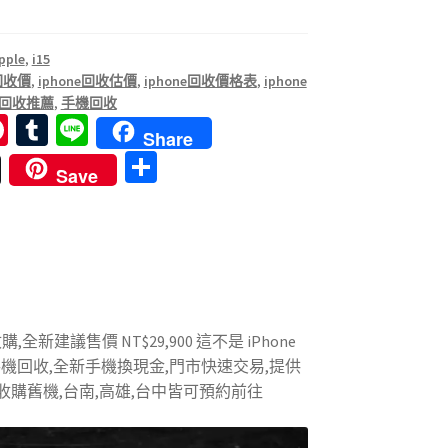
pple
,
i15
 回收價
,
iphone回收估價
,
iphone回收價格表
,
iphone
ne回收推薦
,
手機回收
Pi
T
Li
Share
nt
u
n
分
Save
er
m
e
享
es
bl
t
r
收購,全新建議售價 NT$29,900 這不是 iPhone
供手機回收,全新手機換現金,門市快速交易,提供
收購舊機,台南,高雄,台中皆可預約前往