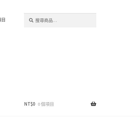
搜
搜
項目
尋
尋
關
鍵
字:
NT$
0
0 個項目