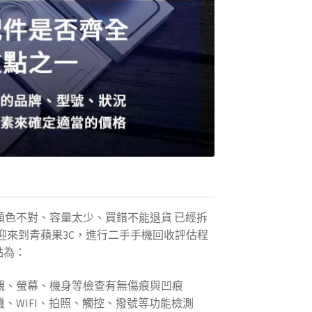
顏色不對、容量太少、買錯不能退貨 已經拆
迎來到青蘋果3C，進行二手手機回收評估程
點為：
觀、螢幕、機身等檢查有無傷痕與凹痕
、WIFI、拍照、觸控、撥號等功能檢測