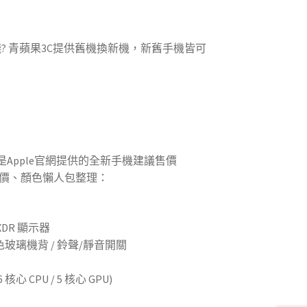
少錢? 青蘋果3C提供舊機換新機，新舊手機皆可
Apple官網提供的全新手機建議售價
格、售價、顏色懶人包整理：
a XDR 顯示器
玻璃機背 / 鈴聲/靜音開關
核心 CPU / 5 核心 GPU)