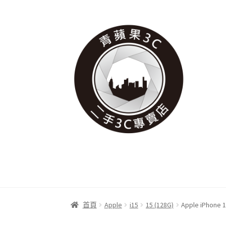
跳
跳
至
至
導
主
覽
要
列
內
容
首頁
Apple
i15
15 (128G)
Apple iPh