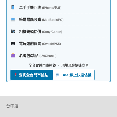
序
二手手機回收
(iPhone/安卓)
筆電電腦收購
(MacBook/PC)
相機鏡頭估價
(Sony/Canon)
電玩遊戲買賣
(Switch/PS5)
名牌包/精品
(LV/Chanel)
全台實體門市連鎖 ． 現場現金快速交易
查詢全台門市據點
Line 線上快速估價
台中店