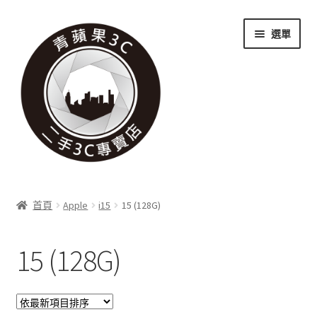
跳
跳
選單
至
至
導
主
覽
要
列
內
容
關於我們
首頁
Apple
i15
15 (128G)
展
實體門市
開
15 (128G)
子
展
收購項目
選
開
單
子
展
科技新消息
選
開