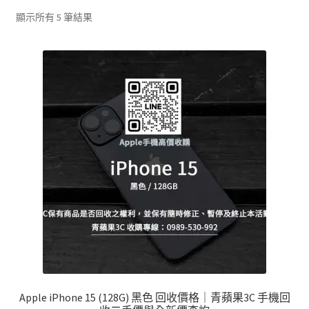
單
子
依
顯示所有 5 筆結果
選
最
單
新
項
目
排
序
Apple iPhone 15 (128G) 黑色 回收價格｜青蘋果3C 手機回