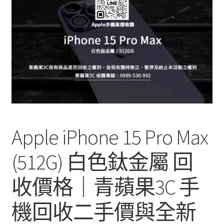
單
子
選
單
Apple iPhone 15 Pro Max
(512G) 白色鈦金屬 回
收價格｜青蘋果3C 手
機回收二手價與全新