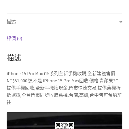
o
er
es
bl
o
t
r
描述
k
評價 (0)
描述
iPhone 15 Pro Max i15系列全新手機收購,全新建議售價
NT$51,900 這不是 iPhone 15 Pro Max回收 價格 青蘋果3C
提供手機回收,全新手機換現金,門市快速交易,提供舊機折
抵選擇,全台門市同步收購舊機,台南,高雄,台中皆可預約前
往