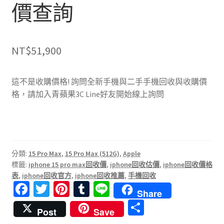
價查詢
NT$
51,900
這不是收購價格! 詢問全新手機與二手手機回收與收購價
格，請加入青蘋果3C Line好友開始線上詢問
分類:
15 Pro Max
,
15 Pro Max (512G)
,
Apple
標籤:
iphone 15 pro max回收價
,
iphone回收估價
,
iphone回收價格
表
,
iphone回收官方
,
iphone回收推薦
,
手機回收
Fa
T
Pi
T
Li
Share
ce
wi
nt
u
n
分
Post
Save
b
tt
er
m
e
享