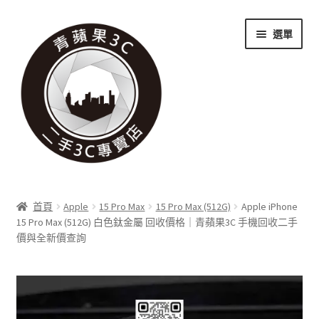
跳
跳
選單
至
至
導
主
覽
要
列
內
容
關於我們
首頁
Apple
15 Pro Max
15 Pro Max (512G)
Apple iPhone
展
15 Pro Max (512G) 白色鈦金屬 回收價格｜青蘋果3C 手機回收二手
實體門市
價與全新價查詢
開
子
展
收購項目
選
開
單
子
展
科技新消息
選
開