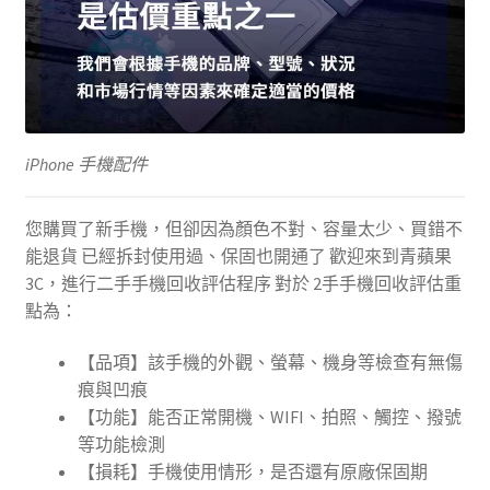
iPhone 手機配件
您購買了新手機，但卻因為顏色不對、容量太少、買錯不
能退貨 已經拆封使用過、保固也開通了 歡迎來到青蘋果
3C，進行二手手機回收評估程序 對於 2手手機回收評估重
點為：
【品項】該手機的外觀、螢幕、機身等檢查有無傷
痕與凹痕
【功能】能否正常開機、WIFI、拍照、觸控、撥號
等功能檢測
【損耗】手機使用情形，是否還有原廠保固期