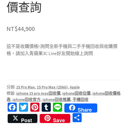
價查詢
NT$
44,900
這不是收購價格! 詢問全新手機與二手手機回收與收購價
格，請加入青蘋果3C Line好友開始線上詢問
分類:
15 Pro Max
,
15 Pro Max (256G)
,
Apple
標籤:
iphone 15 pro max回收價
,
iphone回收估價
,
iphone回收價格
表
,
iphone回收官方
,
iphone回收推薦
,
手機回收
Fa
T
Pi
T
Li
Share
ce
wi
nt
u
n
分
Post
Save
b
tt
er
m
e
享