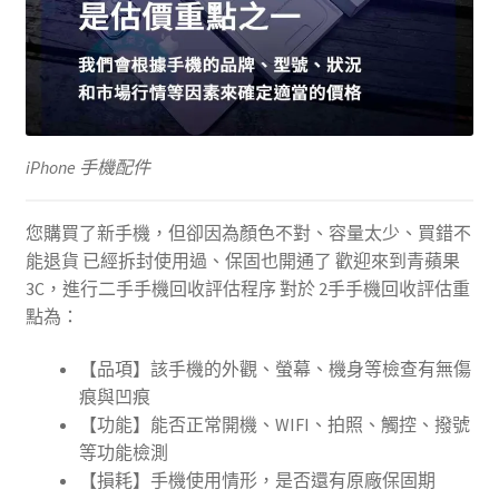
iPhone 手機配件
您購買了新手機，但卻因為顏色不對、容量太少、買錯不
能退貨 已經拆封使用過、保固也開通了 歡迎來到青蘋果
3C，進行二手手機回收評估程序 對於 2手手機回收評估重
點為：
【品項】該手機的外觀、螢幕、機身等檢查有無傷
痕與凹痕
【功能】能否正常開機、WIFI、拍照、觸控、撥號
等功能檢測
【損耗】手機使用情形，是否還有原廠保固期