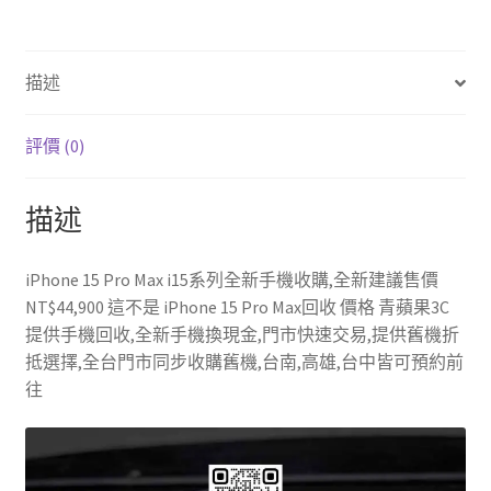
o
er
es
bl
o
t
r
描述
k
評價 (0)
描述
iPhone 15 Pro Max i15系列全新手機收購,全新建議售價
NT$44,900 這不是 iPhone 15 Pro Max回收 價格 青蘋果3C
提供手機回收,全新手機換現金,門市快速交易,提供舊機折
抵選擇,全台門市同步收購舊機,台南,高雄,台中皆可預約前
往