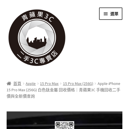
跳
跳
選單
至
至
導
主
覽
要
列
內
容
關於我們
首頁
Apple
15 Pro Max
15 Pro Max (256G)
Apple iPhone
展
15 Pro Max (256G) 白色鈦金屬 回收價格｜青蘋果3C 手機回收二手
實體門市
價與全新價查詢
開
子
展
收購項目
選
開
單
子
展
科技新消息
選
開