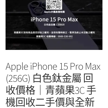
單
子
選
單
Apple iPhone 15 Pro Max
(256G) 白色鈦金屬 回
收價格｜青蘋果3C 手
機回收二手價與全新