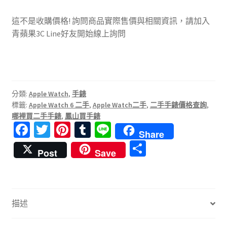
這不是收購價格! 詢問商品實際售價與相關資訊，請加入
青蘋果3C Line好友開始線上詢問
分類:
Apple Watch
,
手錶
標籤:
Apple Watch 6 二手
,
Apple Watch二手
,
二手手錶價格查詢
,
哪裡買二手手錶
,
鳳山買手錶
Fa
T
Pi
T
Li
Share
ce
wi
nt
u
n
分
Post
Save
b
tt
er
m
e
享
o
er
es
bl
o
t
r
描述
k