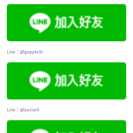
Line：
@gapple3c
Line：
@justsell