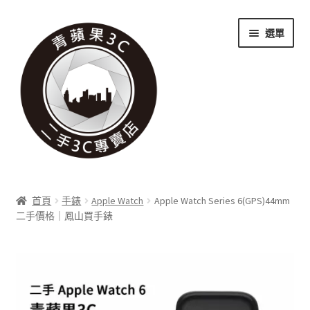
跳
跳
選單
至
至
導
主
覽
要
列
內
容
關於我們
首頁
手錶
Apple Watch
Apple Watch Series 6(GPS)44mm
展
二手價格｜鳳山買手錶
實體門市
開
子
展
收購項目
選
開
單
子
展
科技新消息
選
開