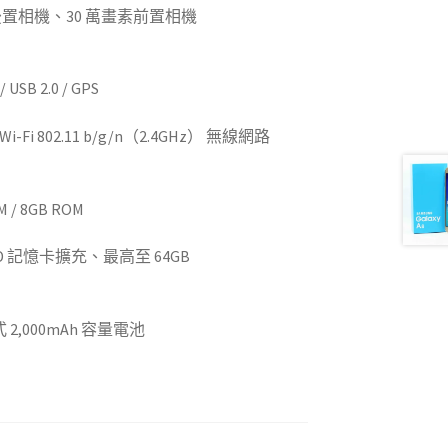
素後置相機、30 萬畫素前置相機
(高雄現金收購
USB 2.0 / GPS
i-Fi 802.11 b/g/n（2.4GHz） 無線網路
(高雄
機)
 / 8GB ROM
(高雄收購二手手機)
oSD 記憶卡擴充、最高至 64GB
(高雄二手手機
2,000mAh 容量電池
(高雄買賣二手手機)