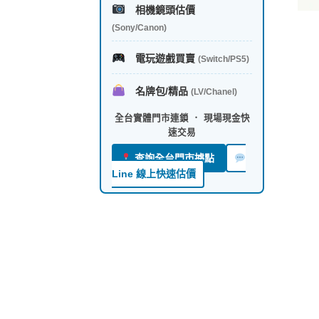
相機鏡頭估價
(Sony/Canon)
電玩遊戲買賣
(Switch/PS5)
名牌包/精品
(LV/Chanel)
全台實體門市連鎖 ． 現場現金快
速交易
查詢全台門市據點
Line 線上快速估價