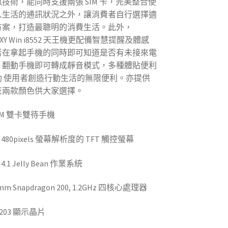
技術，能同時支援兩張 SIM 卡，完美整合使
人生活的通訊狀況之外，讓消費者自行選擇適
方案，打造最聰明的消費生活。此外，
LAXY Win i8552 天王機更配備智慧提醒及體感
者在拿起手機的同時即可知道是否有未接來電
、翻動手機即可轉成靜音模式，多種體貼便利
助 使用者創造行動生活的無限便利。亦提供
灰兩款顏色供大家選擇。
GSM 雙卡雙待手機
(高雄高價回收中古手機)
 x 480pixels 螢幕解析度的 TFT 觸控螢幕
 4.1 Jelly Bean 作業系統
mm Snapdragon 200, 1.2GHz 四核心處理器
o 203 顯示晶片