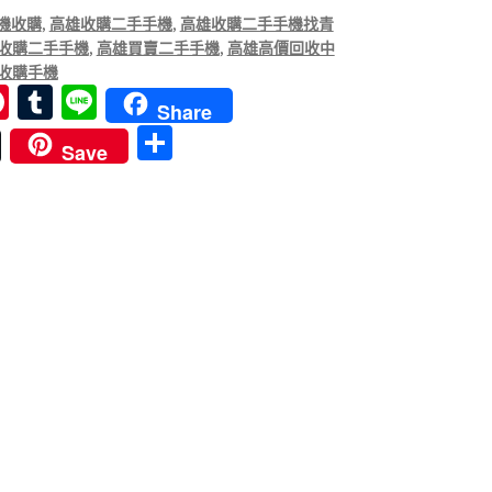
機收購
,
高雄收購二手手機
,
高雄收購二手手機找青
收購二手手機
,
高雄買賣二手手機
,
高雄高價回收中
收購手機
Pi
T
Li
Share
nt
u
n
分
Save
er
m
e
享
es
bl
t
r