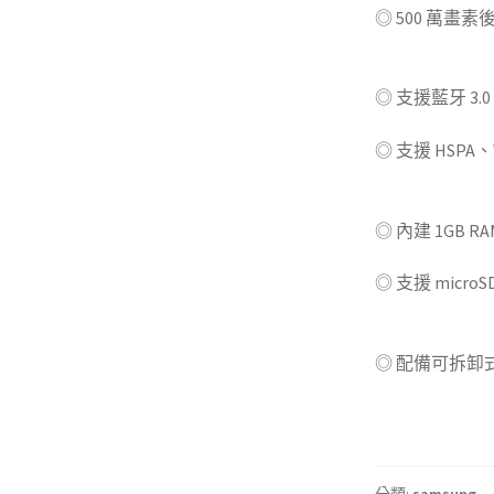
◎ 500 萬畫
二手手機)
◎ 支援藍牙 3.0 / 
◎ 支援 HSPA、W
高價回收中古手
◎ 內建 1GB RAM
◎ 支援 micr
收購)
◎ 配備可拆卸式 