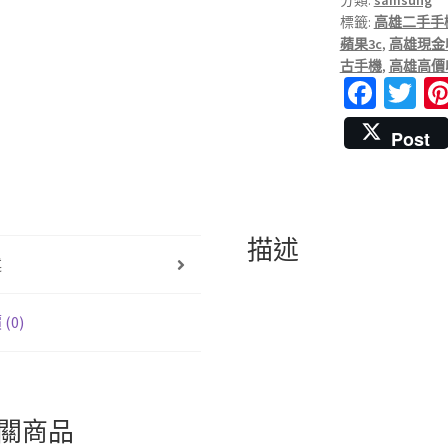
分類:
samsung
標籤:
高雄二手手
蘋果3c
,
高雄現金
古手機
,
高雄高價
Fa
T
ce
wi
Post
b
tt
o
er
o
k
描述
述
(0)
關商品