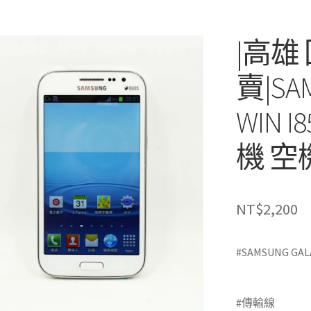
|高雄
賣|SAM
WIN I
機 空機
NT$
2,200
#SAMSUNG GALA
蘋果3c)
#傳輸線