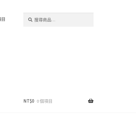
搜
搜
項目
尋
尋
關
鍵
字:
NT$
0
0 個項目