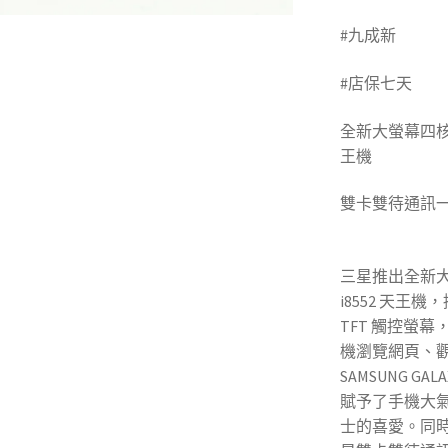
#九成新
(高雄
#店保七天
全新大螢幕四核國民天
王機
雙卡雙待通訊
買賣二手手機)
三星推出全新大螢幕
i8552 天王機，採
TFT 觸控螢
機瀏覽網頁、
SAMSUNG GA
賦予了手機大
士的喜愛。同時 SA