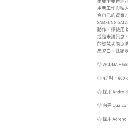
星雙卡雙待通訊
用者工作與私
合自己的資費
SAMSUNG GA
動作，讓使用
或是未讀訊息
的智慧功能協
晶瓷白、鈦鍺
◎ WCDMA + 
◎ 4.7 吋、800
◎ 採用 Android
◎ 內建 Qualco
◎ 採用 Adren