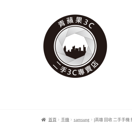
跳
跳
至
至
導
主
覽
要
列
內
容
首頁
手機
samsung
|高雄 回收 二手手機 拍賣|