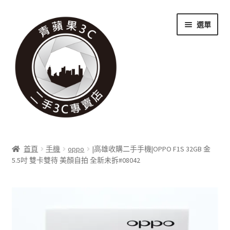
跳
跳
選單
至
至
導
主
覽
要
列
內
容
關於我們
首頁
手機
oppo
|高雄收購二手手機|OPPO F1S 32GB 金
展
5.5吋 雙卡雙待 美顏自拍 全新未拆#08042
實體門市
開
子
展
收購項目
選
開
單
子
展
科技新消息
選
開