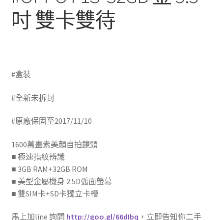
吋 雙卡雙待
(高雄現金
收購二手手機)
#盒裝
(高雄收購二手手機)
#全新未拆封
(高雄二手機行)
#原廠保固至2017/11/10
(高雄二手機網)
1600萬畫素美顏自拍鏡頭
■ 極速指紋辨識
■ 3GB RAM+32GB ROM
■ 美型金屬機身 2.5D弧面螢幕
■ 雙SIM卡+SD卡獨立卡槽
馬上加line 詢問
http://goo.gl/66dIbq
，立即告知你二手