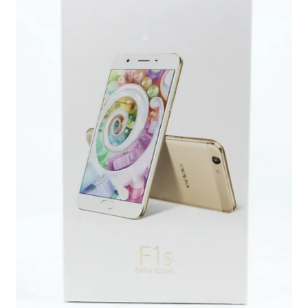
單
子
選
單