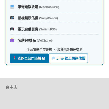
筆電電腦收購
(MacBook/PC)
相機鏡頭估價
(Sony/Canon)
電玩遊戲買賣
(Switch/PS5)
名牌包/精品
(LV/Chanel)
全台實體門市連鎖 ． 現場現金快速交易
查詢全台門市據點
Line 線上快速估價
台中店