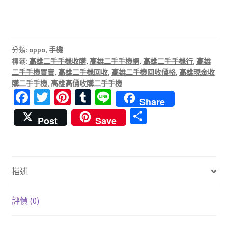
分類:
oppo
,
手機
標籤:
高雄二手手機收購
,
高雄二手手機網
,
高雄二手手機行
,
高雄
二手手機買賣
,
高雄二手機回收
,
高雄二手機回收價格
,
高雄現金收
購二手手機
,
高雄高價收購二手手機
Fa
T
Pi
T
Li
Share
ce
wi
nt
u
n
分
Post
Save
b
tt
er
m
e
享
o
er
es
bl
o
t
r
描述
k
評價 (0)