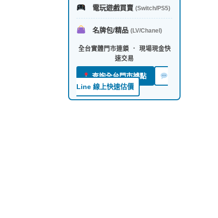
電玩遊戲買賣
(Switch/PS5)
名牌包/精品
(LV/Chanel)
全台實體門市連鎖 ． 現場現金快
速交易
查詢全台門市據點
Line 線上快速估價