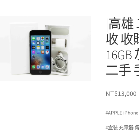
|高雄
收 收購|
16GB
二手 手
NT$
13,000
#APPLE iPhone
#盒裝 充電器 