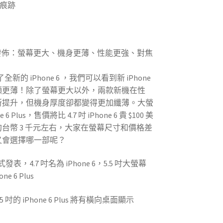
用痕跡
(高雄買賣二手手機)
雄回收中古手機)
 正式發佈：螢幕更大、機身更薄、性能更強、對焦
起了全新的 iPhone 6 ，我們可以看到新 iPhone
顯更薄！除了螢幕更大以外，兩款新機在性
所提升，但機身厚度卻都變得更加纖薄。大螢
6 Plus，售價將比 4.7 吋 iPhone 6 貴 $100 美
台幣 3 千元左右，大家在螢幕尺寸和價格差
又會選擇哪一部呢？
 正式發表，
4.7 吋名為 iPhone 6，5.5 吋大螢幕
e 6 Plus
吋的 iPhone 6 Plus 將有橫向桌面顯示
(高雄