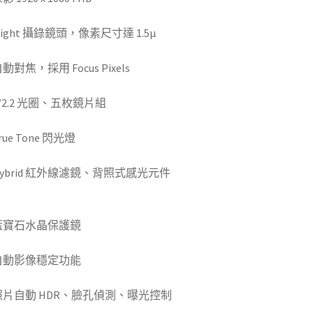
Sight 攝錄鏡頭，像素尺寸達 1.5µ
動對焦，採用 Focus Pixels
/2.2 光圈、五枚鏡片組
(高雄回收中古手機)
rue Tone 閃光燈
Hybrid 紅外線濾鏡、背照式感光元件
(高雄收
購中古手機)
藍寶石水晶保護鏡
自動影像穩定功能
(高雄二手手機到哪賣)
照片自動 HDR、臉孔偵測、曝光控制