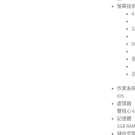
螢幕技
4
3
5
作業系
iOS
處理器
雙核心 6
記憶體
1GB RA
儲存空