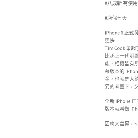
#八成新 有使
#店保七天
(高
iPhone 6
更快
Tim Cook 舉
比起上一代明
能、相機皆有
幕版本的 iPhone 
金，也就是大約
異的考量下，
全新 iPhone
版本就叫做 iPhon
因應大螢幕，5.5 
收購中古手機)