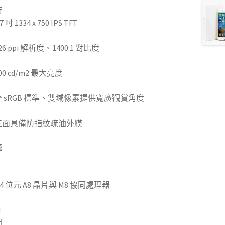
術
.7 吋 1334 x 750 IPS TFT
26 ppi 解析度、1400:1 對比度
00 cd/m2 最大亮度
全 sRGB 標準、雙域像素提供寬廣觀賞角度
正面具備防指紋疏油外膜
統
4 位元 A8 晶片與 M8 協同處理器
M
間