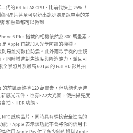
用第二代的 64-bit A8 CPU，比前代快上 25% ！
8 協同晶片甚至可以辨出跑步還是踩單車的差
距離和熱量都可以做到
與 iPhone 6 Plus 搭載的相機依然為 800 萬畫素，
s
是 A
pple
首款加入光學防震的機種，
 6 相機則是維持數位防震。此外兩款手機的主
鏡
2 光圈，同時增進對焦速度與降造能力，並且
可
素全景照片及最高 60 fps 的 Full HD 影片拍
 Plus 的前鏡頭維持 12
0 萬畫素，但
功能也更進
新感光元件，也有F2.2大光圈，使拍攝亮度
自拍、HDR 功能。
 加入 NFC 感應晶片，同時具有
標榜
安全性高
的
付款功能，
Apple 表示該功能不會將你的信用卡
連你用 Apple Pay 付了多少錢的資料 Apple