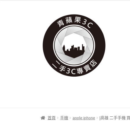
跳
跳
至
至
導
主
覽
要
列
內
容
首頁
手機
apple iphone
|高雄 二手手機 買賣 