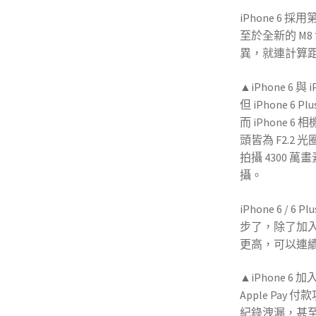
iPhone 6 採
至於
全新的 M
異，就連
計算
▲
iPhone 6 
但
iPhone 6
Plu
而
iPhone
頭皆為 F2.
拍攝 4300 萬畫
攝。
iPhone 6 / 6
步了，除了加入
更高，可以連續
▲
iPhone 6
Apple Pay 
紀錄洩漏，
甚至