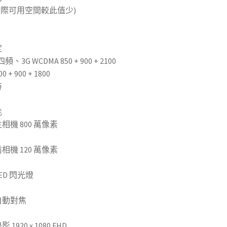
 (實際可用空間較此值少)
定
四頻、3G WCDMA 850 + 900 + 2100
00 + 900 + 1800
待
能
相機 800 萬像素
相機 120 萬像素
ED 閃光燈
(高雄二手手機到哪賣)
自動對焦
影 1920 x 1080 FHD
(高雄買賣二手手機)