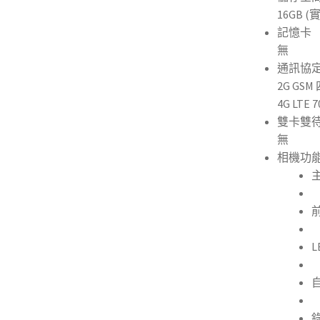
16GB
記憶卡
無
通訊協
2G GSM 
4G LTE 7
雙卡雙
無
相機功
主
前
L
錄