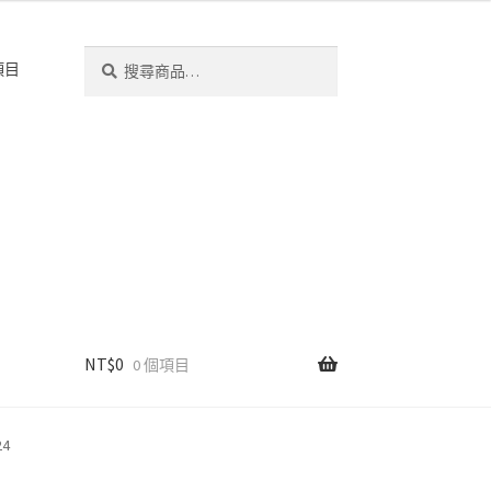
搜
搜
項目
尋
尋
關
鍵
字:
NT$
0
0 個項目
24