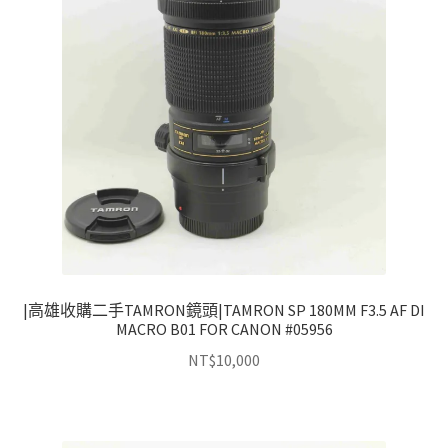
|高雄收購二手TAMRON鏡頭|TAMRON SP 180MM F3.5 AF DI
MACRO B01 FOR CANON #05956
NT$
10,000