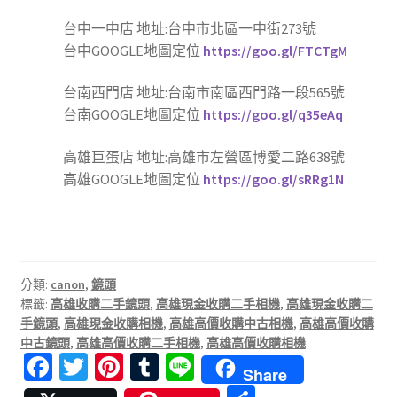
台中一中店 地址:台中市北區一中街273號
台中GOOGLE地圖定位
https://goo.gl/FTCTgM
台南西門店 地址:台南市南區西門路一段565號
台南GOOGLE地圖定位
https://goo.gl/q35eAq
高雄巨蛋店 地址:高雄市左營區博愛二路638號
高雄GOOGLE地圖定位
https://goo.gl/sRRg1N
分類:
canon
,
鏡頭
標籤:
高雄收購二手鏡頭
,
高雄現金收購二手相機
,
高雄現金收購二
手鏡頭
,
高雄現金收購相機
,
高雄高價收購中古相機
,
高雄高價收購
中古鏡頭
,
高雄高價收購二手相機
,
高雄高價收購相機
Fa
T
Pi
T
Li
Share
ce
wi
nt
u
n