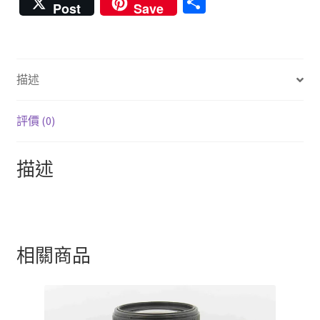
分
Post
Save
b
tt
er
m
e
享
o
er
es
bl
o
t
r
描述
k
評價 (0)
描述
相關商品