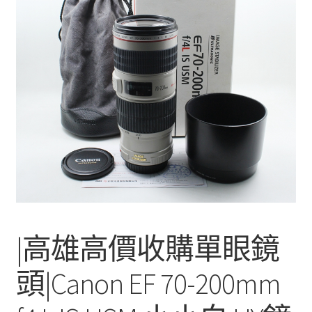
單
子
選
單
|高雄高價收購單眼鏡
頭|Canon EF 70-200mm