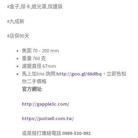
#盒子,保卡,遮光罩,保護袋
(高雄現金收購二手相機)
#九成新
(高雄現金收購二手鏡頭)
#店保90天
(高雄高價收購中古相機)
焦距 70 – 200 mm
重量 760 克
濾鏡直徑 67mm
馬上加line 詢問
http://goo.gl/66dIbq
，立即告知
你二手價格
官方網址:
http://gapple3c.com/
https://justsell.com.tw/
或是撥打連絡電話
0989-530-992