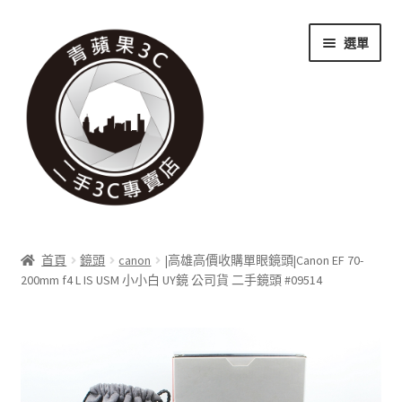
跳
跳
選單
至
至
導
主
覽
要
列
內
容
關於我們
首頁
鏡頭
canon
|高雄高價收購單眼鏡頭|Canon EF 70-
展
200mm f4 L IS USM 小小白 UY鏡 公司貨 二手鏡頭 #09514
實體門市
開
子
展
收購項目
選
開
單
子
展
科技新消息
選
開