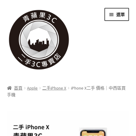
跳
跳
選單
至
至
導
主
覽
要
列
內
容
關於我們
首頁
Apple
二手iPhone X
iPhone X二手 價格｜中西區買
展
手機
實體門市
開
子
展
收購項目
選
開
單
子
展
科技新消息
選
開