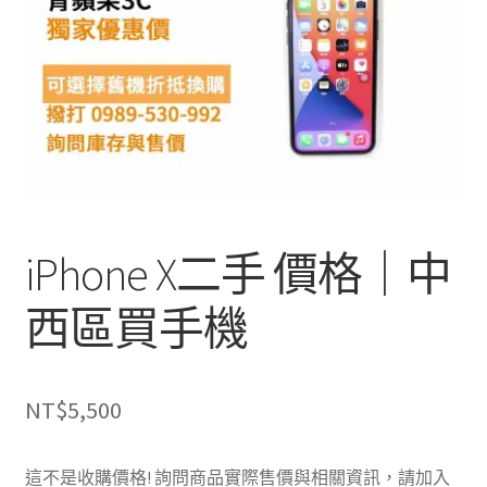
單
子
選
單
iPhone X二手 價格｜中
西區買手機
NT$
5,500
這不是收購價格! 詢問商品實際售價與相關資訊，請加入