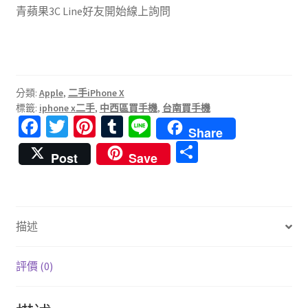
青蘋果3C Line好友開始線上詢問
分類:
Apple
,
二手iPhone X
標籤:
iphone x二手
,
中西區買手機
,
台南買手機
Fa
T
Pi
T
Li
Share
ce
wi
nt
u
n
分
Post
Save
b
tt
er
m
e
享
o
er
es
bl
o
t
r
描述
k
評價 (0)