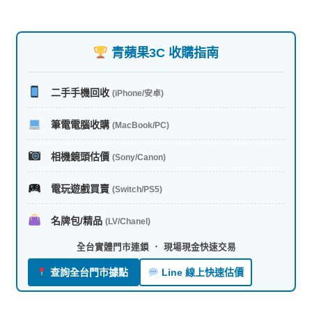
青蘋果3C 收購指南
二手手機回收
(iPhone/安卓)
筆電電腦收購
(MacBook/PC)
相機鏡頭估價
(Sony/Canon)
電玩遊戲買賣
(Switch/PS5)
名牌包/精品
(LV/Chanel)
全台實體門市連鎖 ． 現場現金快速交易
查詢全台門市據點
Line 線上快速估價