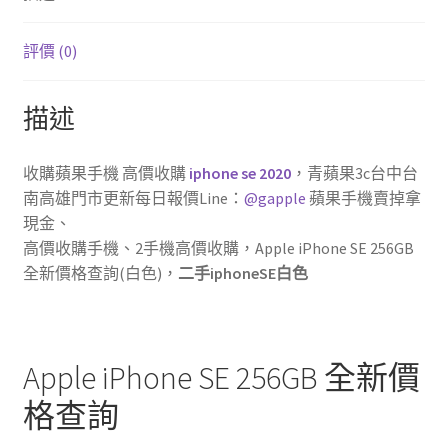
k
價
格
評價 (0)
查
詢-
描述
現
金
收
收購蘋果手機 高價收購
iphone se 2020
，青蘋果3c台中台
購
南高雄門市更新每日報價Line：
@gapple
蘋果手機賣掉拿
二
現金、
手
高價收購手機、2手機高價收購，Apple iPhone SE 256GB
手
全新價格查詢(白色)，
二手iphoneSE白色
機
數
量
Apple iPhone SE 256GB 全新價
格查詢