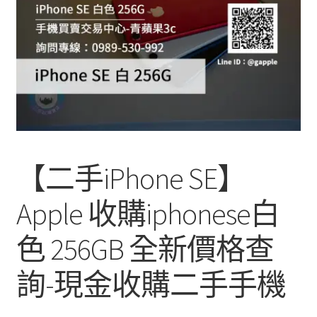
單
子
選
單
【二手iPhone SE】
Apple 收購iphonese白
色 256GB 全新價格查
詢-現金收購二手手機