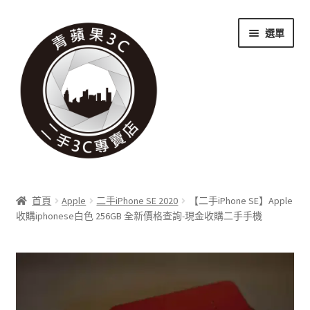
跳
跳
選單
至
至
導
主
覽
要
列
內
容
關於我們
首頁
Apple
二手iPhone SE 2020
【二手iPhone SE】Apple
展
收購iphonese白色 256GB 全新價格查詢-現金收購二手手機
實體門市
開
子
展
收購項目
選
開
單
子
展
科技新消息
選
開