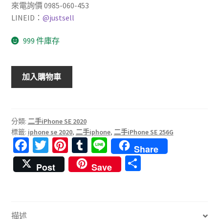
來電詢價 0985-060-453
LINEID：
@justsell
999 件庫存
【二
加入購物車
手
iPhone
SE】
Apple
分類:
二手iPhone SE 2020
標籤:
iphone se 2020
,
二手iphone
,
二手iPhone SE 256G
收
Fa
T
Pi
T
Li
購
Share
ce
wi
nt
u
n
iphonese
分
Post
Save
白
b
tt
er
m
e
享
色
o
er
es
bl
256GB
o
t
r
全
描述
新