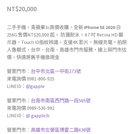
NT$
20,000
二手手機，青蘋果3c高價收購，全新
iPhone SE 2020
白
256G 售價NT$20,000 起。 防濺耐水。4.7 吋 Retina HD 顯
示器，Touch ID指紋辨識，支援4K 影片，無線充電。拍照
人像模式，台中、台南、高雄市門市服務，線上與門市估
價，快速將舊手機換現金
營業門市：
台中市北區一中街273號
來電詢價 0981-800-925
LINEID：
@gapple
營業門市：
台南市南區西門路一段565號
來電詢價 0989-530-992
LINEID：
@ gapple3c
營業門市：
高雄市左營區博愛二路638號