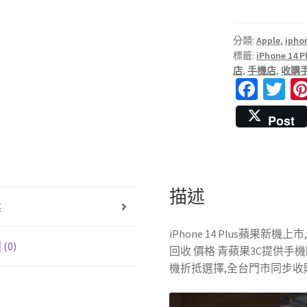
分類:
Apple
,
iphon
標籤:
iPhone 14 P
店
,
手機店
,
收購
Fa
T
ce
wi
Post
b
tt
o
er
o
k
描述
述
iPhone 14 Plus蘋果新機上市,
(0)
回收 價格 青蘋果3C提供手
機折抵選擇,全台門市同步收