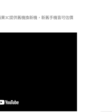
青蘋果3C提供舊機換新機，新舊手機皆可估價