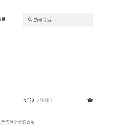
搜
搜
項目
尋
尋
關
鍵
字:
NT$
0
0 個項目
手機回收二手價與全新價查詢