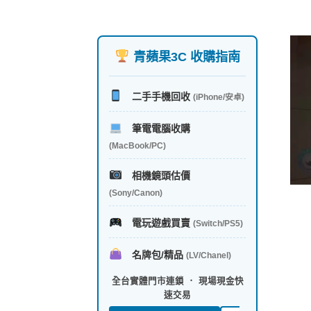
青蘋果3C 收購指南
二手手機回收
(iPhone/安卓)
筆電電腦收購
(MacBook/PC)
相機鏡頭估價
(Sony/Canon)
電玩遊戲買賣
(Switch/PS5)
名牌包/精品
(LV/Chanel)
全台實體門市連鎖 ． 現場現金快
速交易