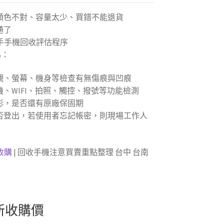
顏色不對、容量太少、買錯不能退貨
通了
手手機回收評估程序
為：
觀、螢幕、機身等檢查有無傷痕與凹痕
、WIFI、拍照、觸控、撥號等功能檢測
形，是否還有原廠保固期
否登出，若使用者忘記帳密，則現場工作人
e收購
| 回收手機注意買賣重點整理 台中 台南
s 全新收購價