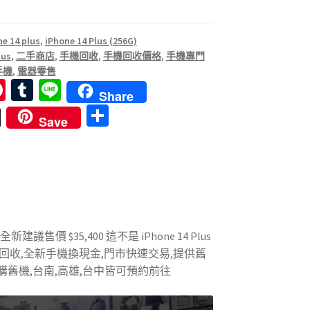
e 14 plus
,
iPhone 14 Plus (256G)
lus
,
二手商店
,
手機回收
,
手機回收價格
,
手機專門
手機
,
電器零售
Pi
T
Li
Share
nt
u
n
分
Save
er
m
e
享
es
bl
t
r
全新建議售價 $35,400 這不是 iPhone 14 Plus
機回收,全新手機換現金,門市快速交易,提供舊
購舊機,台南,高雄,台中皆可預約前往