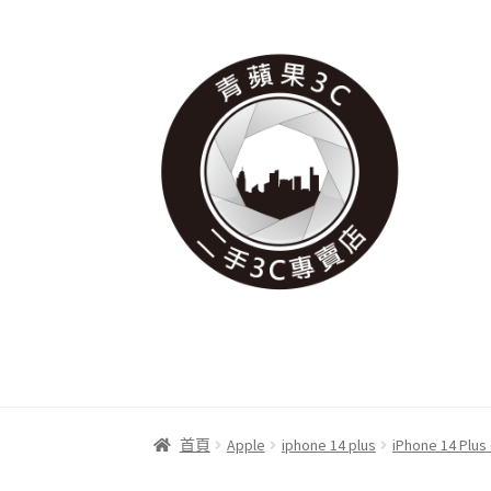
跳
跳
至
至
導
主
覽
要
列
內
容
首頁
Apple
iphone 14 plus
iPhone 14 Plus