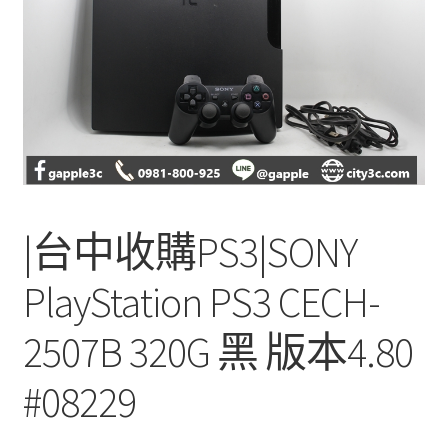
單
子
選
單
|台中收購PS3|SONY
PlayStation PS3 CECH-
2507B 320G 黑 版本4.80
#08229