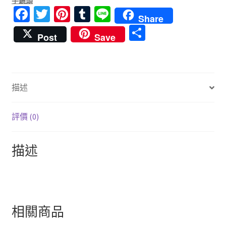
手鏡頭
Fa
T
Pi
T
Li
Share
ce
wi
nt
u
n
分
Post
Save
b
tt
er
m
e
享
o
er
es
bl
o
t
r
描述
k
評價 (0)
描述
相關商品