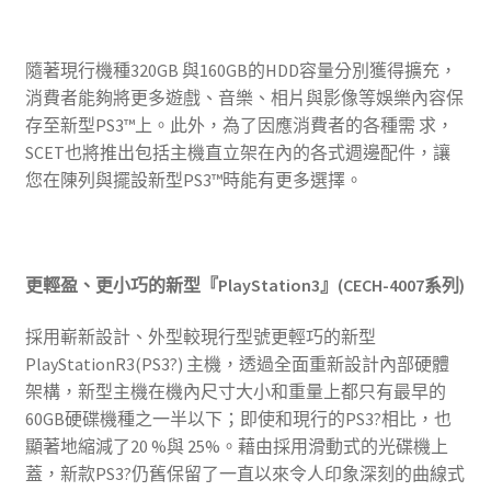
隨著現行機種320GB 與160GB的HDD容量分別獲得擴充，
消費者能夠將更多遊戲、音樂、相片與影像等娛樂內容保
存至新型PS3™上。此外，為了因應消費者的各種需 求，
SCET也將推出包括主機直立架在內的各式週邊配件，讓
您在陳列與擺設新型PS3™時能有更多選擇。
更輕盈、更小巧的新型『
PlayStation3
』
(CECH-4007
系列
)
採用嶄新設計、外型較現行型號更輕巧的新型
PlayStationR3(PS3?) 主機，透過全面重新設計內部硬體
架構，新型主機在機內尺寸大小和重量上都只有最早的
60GB硬碟機種之一半以下；即使和現行的PS3?相比，也
顯著地縮減了20 %與 25%。藉由採用滑動式的光碟機上
蓋，新款PS3?仍舊保留了一直以來令人印象深刻的曲線式