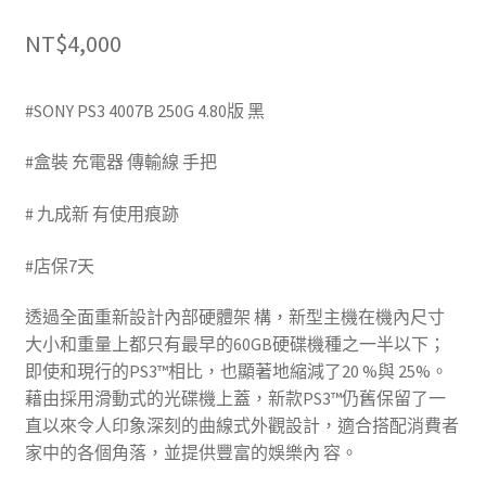
NT$
4,000
#SONY PS3 4007B 250G 4.80版 黑
(台中收購電玩主機)
#盒裝 充電器 傳輸線 手把
(台中收購二手電玩)
# 九成新 有使用痕跡
(台中回收電玩遊戲片)
#店保7天
(台中回收中古ps4)
透過全面重新設計內部硬體架 構，新型主機在機內尺寸
大小和重量上都只有最早的60GB硬碟機種之一半以下；
即使和現行的PS3™相比，也顯著地縮減了20 %與 25%。
藉由採用滑動式的光碟機上蓋，新款PS3™仍舊保留了一
直以來令人印象深刻的曲線式外觀設計，適合搭配消費者
家中的各個角落，並提供豐富的娛樂內 容。