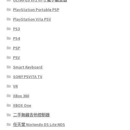
OLYMPUS VF2 VF-2 電子觀景器
PlayStation Portable PSP
PlayStation Vita PSV
PS3
PS4
PSP
PSV
Smart Keyboard
SONY PSVITA TV
VR
XBox 360
XBOX One
二手無線吉他控制器
任天堂 Nintendo DS Lite NDS