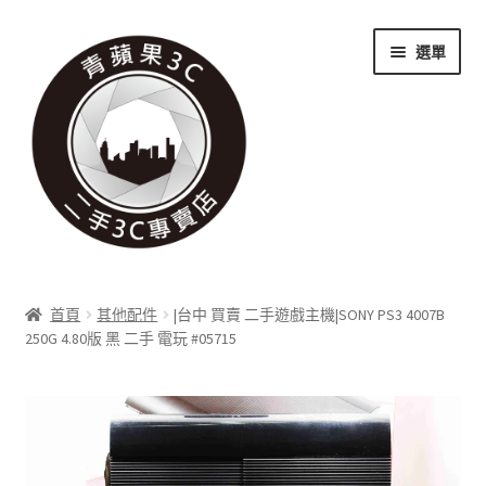
跳
跳
選單
至
至
導
主
覽
要
列
內
容
關於我們
首頁
其他配件
|台中 買賣 二手遊戲主機|SONY PS3 4007B
展
250G 4.80版 黑 二手 電玩 #05715
實體門市
開
子
展
收購項目
選
開
單
子
展
科技新消息
選
開