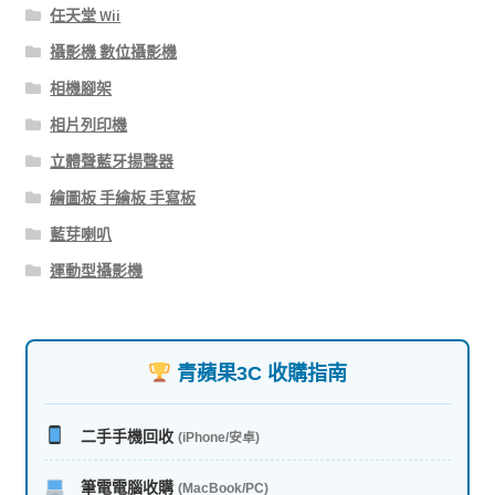
任天堂 Wii
攝影機 數位攝影機
相機腳架
相片列印機
立體聲藍牙揚聲器
繪圖板 手繪板 手寫板
藍芽喇叭
運動型攝影機
青蘋果3C 收購指南
二手手機回收
(iPhone/安卓)
筆電電腦收購
(MacBook/PC)