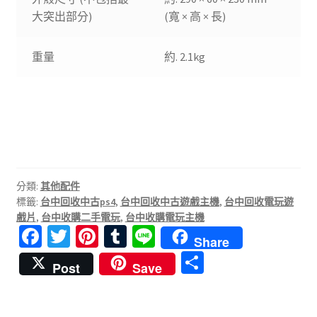
大突出部分)
(寬 × 高 × 長)
重量
約. 2.1kg
分類:
其他配件
標籤:
台中回收中古ps4
,
台中回收中古遊戲主機
,
台中回收電玩遊
戲片
,
台中收購二手電玩
,
台中收購電玩主機
Fa
T
Pi
T
Li
Share
ce
wi
nt
u
n
分
Post
Save
b
tt
er
m
e
享
o
er
es
bl