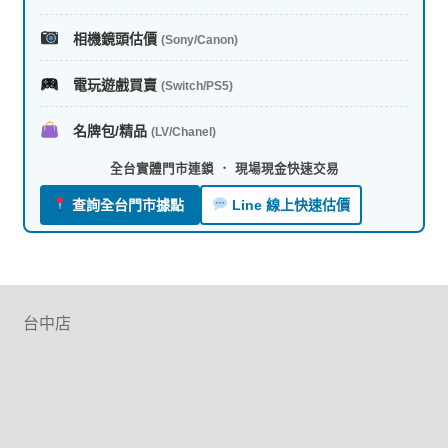
相機鏡頭估價
(Sony/Canon)
電玩遊戲買賣
(Switch/PS5)
名牌包/精品
(LV/Chanel)
全台實體門市連鎖 ． 現場現金快速交易
查詢全台門市據點
Line 線上快速估價
台中店