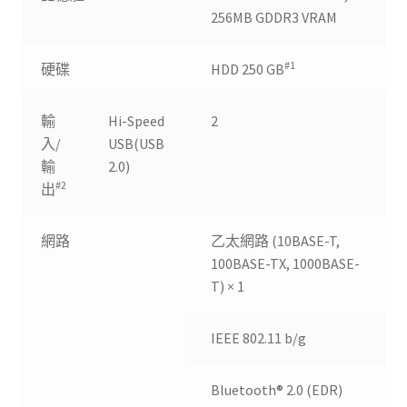
256MB GDDR3 VRAM
#1
硬碟
HDD 250 GB
輸
Hi-Speed
2
入/
USB(USB
輸
2.0)
#2
出
網路
乙太網路 (10BASE-T,
100BASE-TX, 1000BASE-
T) × 1
IEEE 802.11 b/g
Bluetooth® 2.0 (EDR)