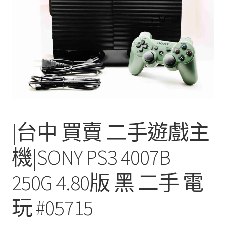
單
子
選
單
|台中 買賣 二手遊戲主
機|SONY PS3 4007B
250G 4.80版 黑 二手 電
玩 #05715