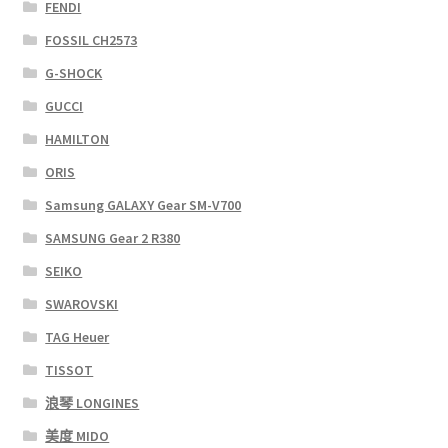
FENDI
FOSSIL CH2573
G-SHOCK
GUCCI
HAMILTON
ORIS
Samsung GALAXY Gear SM-V700
SAMSUNG Gear 2 R380
SEIKO
SWAROVSKI
TAG Heuer
TISSOT
浪琴 LONGINES
美度 MIDO