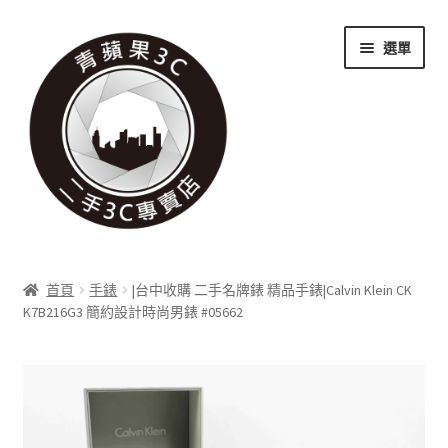
跳
跳
選單
至
至
導
主
覽
要
列
內
容
關於我們
首頁
手錶
|台中收購 二手名牌錶 精品手錶|Calvin Klein CK
展
K7B216G3 簡約設計時尚男錶 #05662
實體門市
開
子
展
收購項目
選
開
單
子
展
科技新消息
選
開