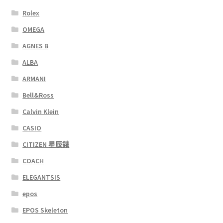
Rolex
OMEGA
AGNES B
ALBA
ARMANI
Bell&Ross
Calvin Klein
CASIO
CITIZEN 星辰錶
COACH
ELEGANTSIS
epos
EPOS Skeleton