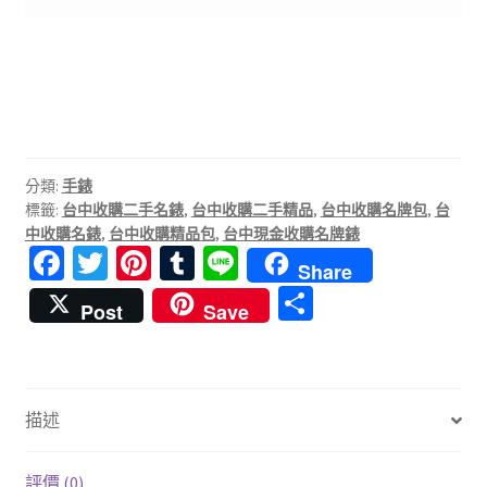
分類:
手錶
標籤:
台中收購二手名錶
,
台中收購二手精品
,
台中收購名牌包
,
台
中收購名錶
,
台中收購精品包
,
台中現金收購名牌錶
Fa
T
Pi
T
Li
Share
ce
wi
nt
u
n
分
Post
Save
b
tt
er
m
e
享
o
er
es
bl
o
t
r
描述
k
評價 (0)