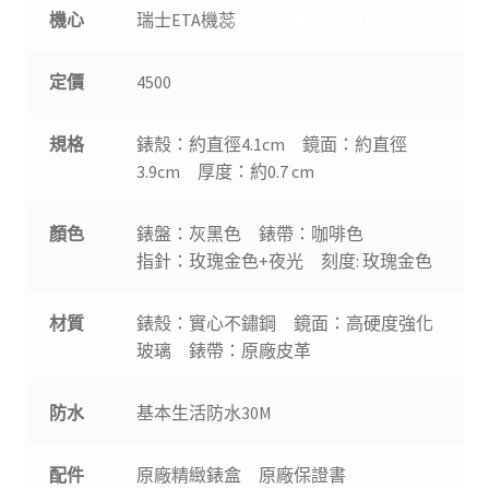
機心
瑞士ETA機蕊
(台中收購名牌包)
定價
4500
規格
錶殼：約直徑4.1cm 鏡面：約直徑
3.9cm 厚度：約0.7 cm
顏色
錶盤：灰黑色 錶帶：咖啡色
指針：玫瑰金色+夜光 刻度: 玫瑰金色
材質
錶殼：實心不鏽鋼 鏡面：高硬度強化
玻璃 錶帶：原廠皮革
防水
基本生活防水30M
配件
原廠精緻錶盒 原廠保證書