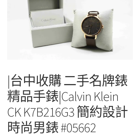
單
子
選
單
|台中收購 二手名牌錶
精品手錶|Calvin Klein
CK K7B216G3 簡約設計
時尚男錶 #05662