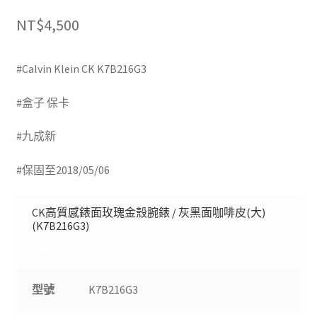
NT$
4,500
#Calvin Klein CK K7B216G3
(台中收購二手精品)
#盒子 保卡
(台中現金收購名牌錶)
#九成新
(台中收購精品包)
#保固至2018/05/06
CK高質感錶面玫瑰金殼腕錶 / 灰黑面咖啡皮(大)
(K7B216G3)
(台中收購二手名錶)
型號
K7B216G3