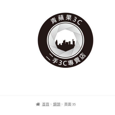
跳
跳
至
至
導
主
覽
要
列
內
容
首頁
鏡頭
頁面 35