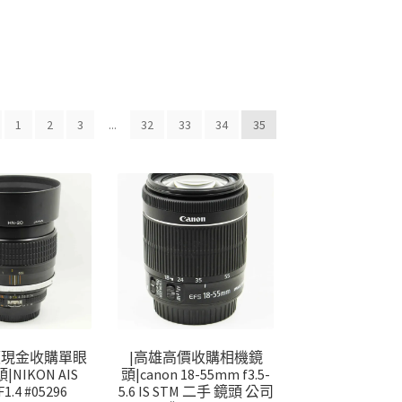
1
2
3
...
32
33
34
35
價現金收購單眼
|高雄高價收購相機鏡
|NIKON AIS
頭|canon 18-55mm f3.5-
1.4 #05296
5.6 IS STM 二手 鏡頭 公司