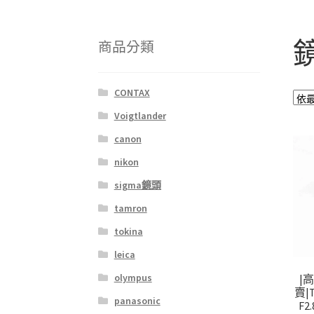
商品分類
CONTAX
Voigtlander
canon
nikon
sigma鏡頭
tamron
tokina
leica
olympus
|
賣|T
panasonic
F2.