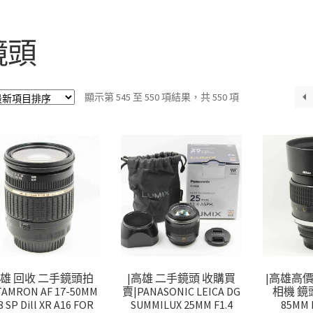
鏡頭
依
顯示第 545 至 550 項結果，共 550 項
最
新
項
目
排
序
高雄 回收 二手鏡頭拍
|高雄 二手鏡頭 收購買
|高雄高
AMRON AF 17-50MM
賣|PANASONIC LEICA DG
相機 鏡頭
8 SP Dill XR A16 FOR
SUMMILUX 25MM F1.4
85MM F