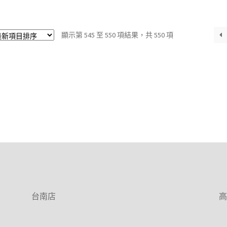
依
顯示第 545 至 550 項結果，共 550 項
最
新
項
目
排
序
台南店