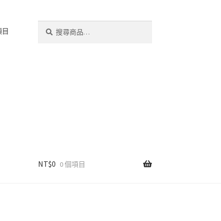
搜
搜
項目
尋
尋
關
鍵
字:
NT$
0
0 個項目