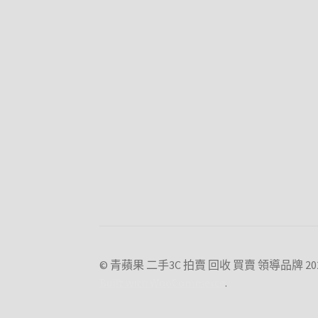
© 青蘋果 二手3C 拍賣 回收 買賣 領導品牌 20
Built with WooCommerce
.