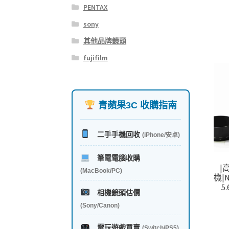
PENTAX
sony
其他品牌鏡頭
fujifilm
青蘋果3C 收購指南
二手手機回收
(iPhone/安卓)
筆電電腦收購
|
(MacBook/PC)
機|N
5
相機鏡頭估價
(Sony/Canon)
電玩遊戲買賣
(Switch/PS5)