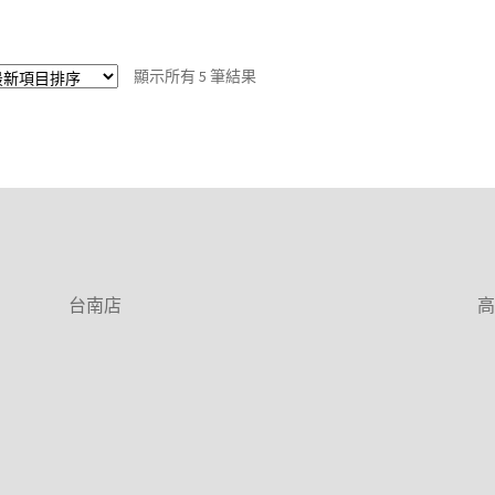
依
顯示所有 5 筆結果
最
新
項
目
排
序
台南店