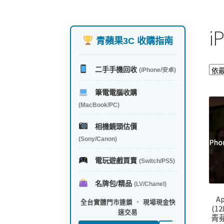
i
青蘋果3C 收購指南
二手手機回收
(iPhone/安卓)
筆電電腦收購
(MacBook/PC)
相機鏡頭估價
(Sony/Canon)
電玩遊戲買賣
(Switch/PS5)
名牌包/精品
(LV/Chanel)
Ap
全台實體門市連鎖 ． 現場現金快
(1
速交易
青