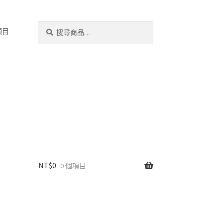
搜
搜
項目
尋
尋
關
鍵
字:
NT$
0
0 個項目