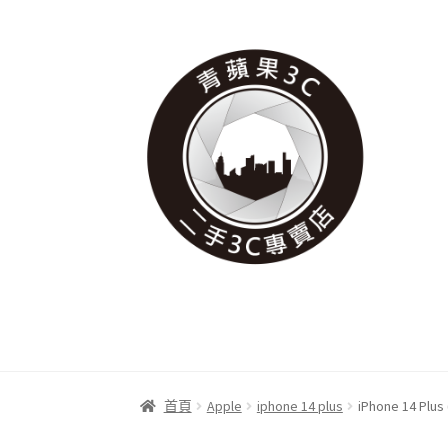
跳
跳
至
至
導
主
覽
要
列
內
容
首頁
Apple
iphone 14 plus
iPhone 14 Plus