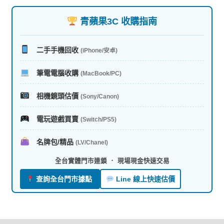
新
項
青蘋果3C 收購指南
目
排
序
二手手機回收
(iPhone/安卓)
筆電電腦收購
(MacBook/PC)
相機鏡頭估價
(Sony/Canon)
電玩遊戲買賣
(Switch/PS5)
名牌包/精品
(LV/Chanel)
全台實體門市連鎖 ． 現場現金快速交易
查詢全台門市據點
Line 線上快速估價