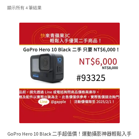
單
子
依
顯示所有 4 筆結果
選
最
單
新
項
目
排
序
GoPro Hero 10 Black 二手超值價！運動攝影神器輕鬆入手