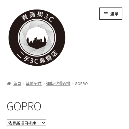
跳
跳
選單
至
至
導
主
覽
要
列
內
容
關於我們
首頁
其他配件
運動型攝影機
GOPRO
展
實體門市
開
GOPRO
子
展
收購項目
選
開
單
子
展
科技新消息
選
開